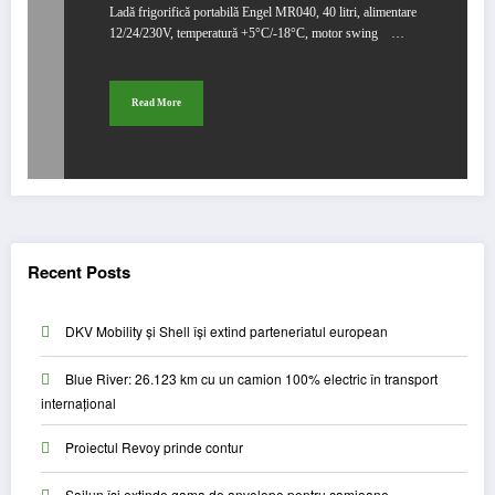
Ladă frigorifică portabilă Engel MR040, 40 litri, alimentare
12/24/230V, temperatură +5°C/-18°C, motor swing …
Read More
Recent Posts
DKV Mobility și Shell își extind parteneriatul european
Blue River: 26.123 km cu un camion 100% electric în transport
internațional
Proiectul Revoy prinde contur
Sailun își extinde gama de anvelope pentru camioane