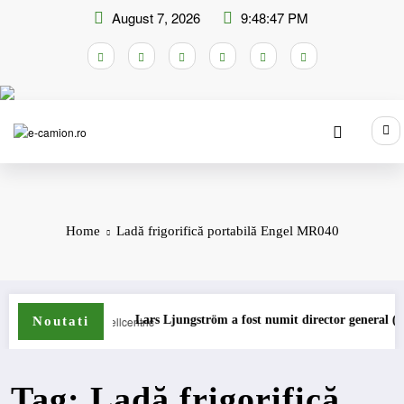
Skip
August 7, 2026
9:48:47 PM
to
content
Home
Ladă frigorifică portabilă Engel MR040
amioane
Lars Ljungström a fost numit director general (CFO) p
Noutati
Tag: Ladă frigorifică