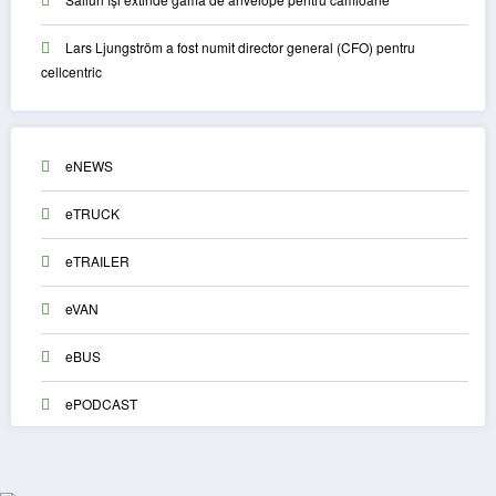
Lars Ljungström a fost numit director general (CFO) pentru
cellcentric
eNEWS
eTRUCK
eTRAILER
eVAN
eBUS
ePODCAST