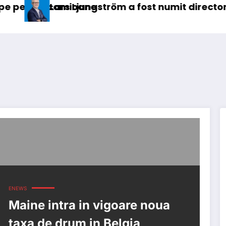
mioane
s Ljungström a fost numit director general (CFO
IVECO
ENEWS
Maine intra in vigoare noua
taxa de drum in Belgia