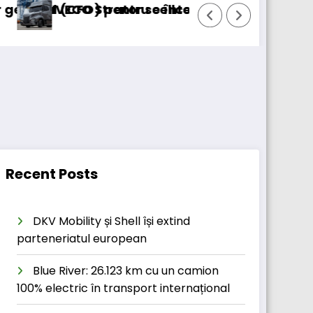
) pentru cellcentric
 Strator se întoarce
BursaTransport/123
Recent Posts
DKV Mobility și Shell își extind
parteneriatul european
Blue River: 26.123 km cu un camion
100% electric în transport internațional