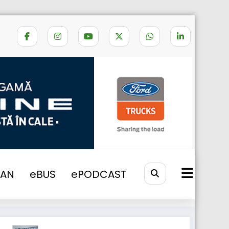
Home
ITR PLUS
VAN
eBUS
ePODCAST