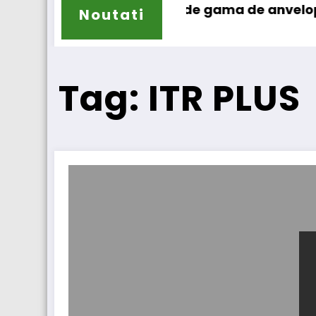
Sailun își extinde gama de anvelope pentru ca
Lar
Noutati
Tag: ITR PLUS