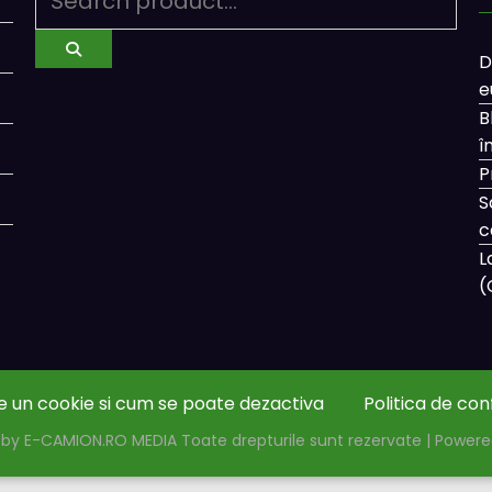
D
e
B
î
P
S
c
L
(
e un cookie si cum se poate dezactiva
Politica de con
by E-CAMION.RO MEDIA Toate drepturile sunt rezervate | Power