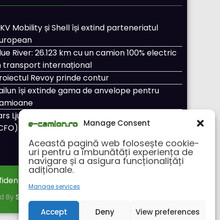
KV Mobility și Shell își extind parteneriatul
uropean
lue River: 26.123 km cu un camion 100% electric
n transport internațional
roiectul Revoy prinde contur
ailun își extinde gama de anvelope pentru
amioane
ars Ljungström a fost numit director general
Manage Consent
CFO) pentru cellcentric
Această pagină web folosește cookie-
uri pentru a îmbunătăți experiența de
navigare și a asigura funcționalițăți
adiționale.
fidentialitate
Despre noi
Manage services
ed By
SpiceThemes
Accept
Deny
View preferences