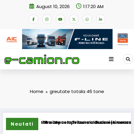
Skip
August 10, 2026
1:17:20 AM
to
content
Home
greutate totala 46 tone
ansformarea schemei de compensare a accizei în mecanism pe
STB a depus la Tribunalul București cererea deschi
Noutati