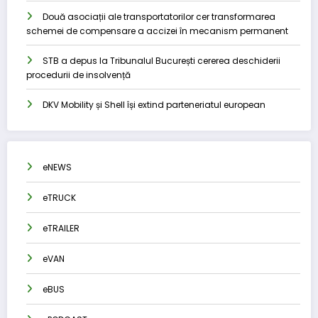
Două asociații ale transportatorilor cer transformarea
schemei de compensare a accizei în mecanism permanent
STB a depus la Tribunalul București cererea deschiderii
procedurii de insolvență
DKV Mobility și Shell își extind parteneriatul european
eNEWS
eTRUCK
eTRAILER
eVAN
eBUS