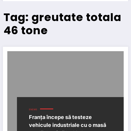
Tag: greutate totala
46 tone
ENEWS
Franța începe să testeze
vehicule industriale cu o masă