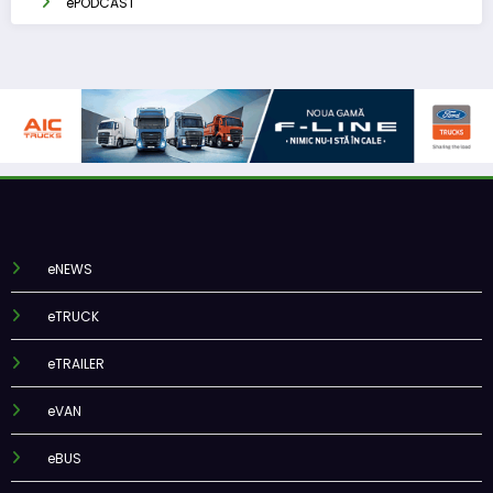
ePODCAST
eNEWS
eTRUCK
eTRAILER
eVAN
eBUS