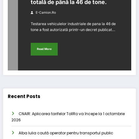
totală de până la 46 de tone.
E-Camion.ro
Testarea vehiculelor industriale de pana la 46 de
tone a fost autorizată printr-un decret publicat…
Read More
Recent Posts
CNAIR: Aplicarea tarifelor TollRo va începe la 1 octombrie
2026
Alba Iulia caută operator pentru transportul public