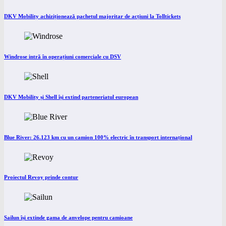
DKV Mobility achiziționează pachetul majoritar de acțiuni la Tolltickets
Windrose intră în operațiuni comerciale cu DSV
DKV Mobility și Shell își extind parteneriatul european
Blue River: 26.123 km cu un camion 100% electric în transport internațional
Proiectul Revoy prinde contur
Sailun își extinde gama de anvelope pentru camioane