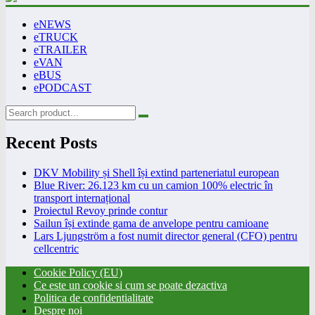
eNEWS
eTRUCK
eTRAILER
eVAN
eBUS
ePODCAST
Recent Posts
DKV Mobility și Shell își extind parteneriatul european
Blue River: 26.123 km cu un camion 100% electric în
transport internațional
Proiectul Revoy prinde contur
Sailun își extinde gama de anvelope pentru camioane
Lars Ljungström a fost numit director general (CFO) pentru
cellcentric
Cookie Policy (EU)
Ce este un cookie si cum se poate dezactiva
Politica de confidentialitate
Despre noi