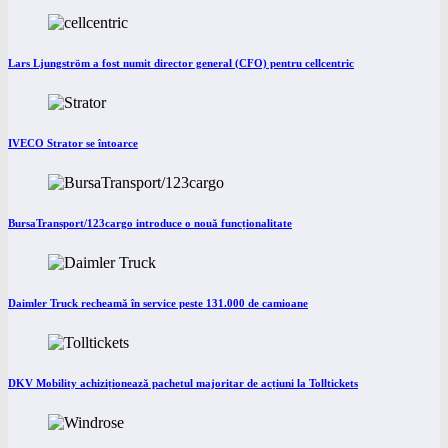
Lars Ljungström a fost numit director general (CFO) pentru cellcentric
IVECO Strator se întoarce
BursaTransport/123cargo introduce o nouă funcționalitate
Daimler Truck recheamă în service peste 131.000 de camioane
DKV Mobility achiziționează pachetul majoritar de acțiuni la Tolltickets