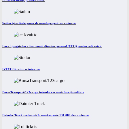
Proiectul Revoy prinde contur
Sailun își extinde gama de anvelope pentru camioane
Lars Ljungström a fost numit director general (CFO) pentru cellcentric
IVECO Strator se întoarce
BursaTransport/123cargo introduce o nouă funcționalitate
Daimler Truck recheamă în service peste 131.000 de camioane