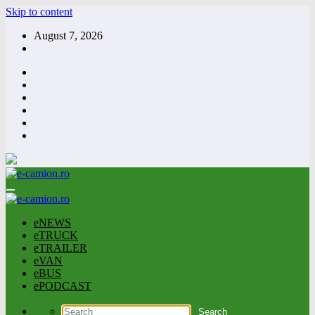
Skip to content
August 7, 2026
eNEWS
eTRUCK
eTRAILER
eVAN
eBUS
ePODCAST