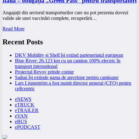
Italia – obligația „Green Pass” pentru transportatori
Angajații din sectorul transporturilor care nu pot prezenta dovezi
valide ale unei vaccinări complete, recuperării…
Read More
Recent Posts
DKV Mobility și Shell își extind parteneriatul european
Blue River: 26.123 km cu un camion 100% electric în
transport internațional
Proiectul Revoy prinde contur
Sailun își extinde gama de anvelope pentru camioane
Lars Ljungström a fost numit director general (CFO) pentru
cellcentric
eNEWS
eTRUCK
eTRAILER
eVAN
eBUS
ePODCAST