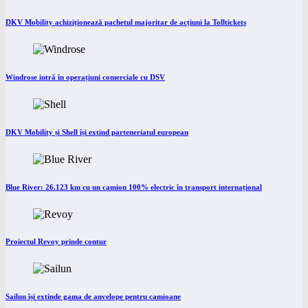
DKV Mobility achiziționează pachetul majoritar de acțiuni la Tolltickets
Windrose intră în operațiuni comerciale cu DSV
DKV Mobility și Shell își extind parteneriatul european
Blue River: 26.123 km cu un camion 100% electric în transport internațional
Proiectul Revoy prinde contur
Sailun își extinde gama de anvelope pentru camioane