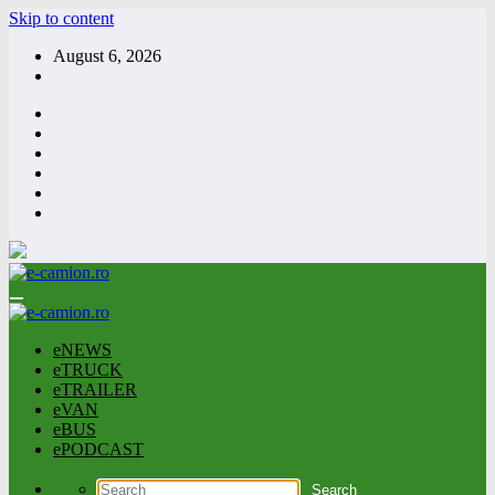
Skip to content
August 6, 2026
eNEWS
eTRUCK
eTRAILER
eVAN
eBUS
ePODCAST