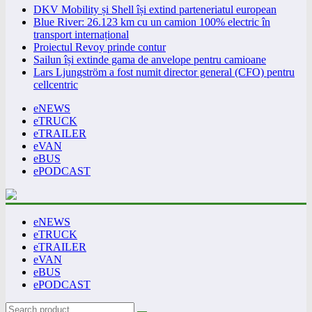
DKV Mobility și Shell își extind parteneriatul european
Blue River: 26.123 km cu un camion 100% electric în
transport internațional
Proiectul Revoy prinde contur
Sailun își extinde gama de anvelope pentru camioane
Lars Ljungström a fost numit director general (CFO) pentru
cellcentric
eNEWS
eTRUCK
eTRAILER
eVAN
eBUS
ePODCAST
eNEWS
eTRUCK
eTRAILER
eVAN
eBUS
ePODCAST