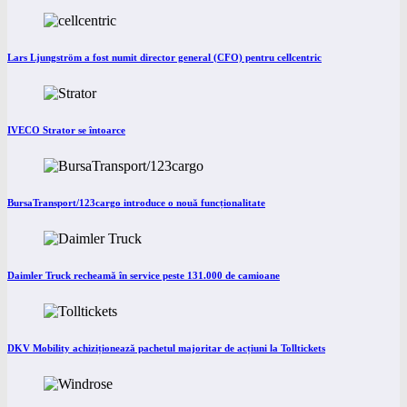
Lars Ljungström a fost numit director general (CFO) pentru cellcentric
IVECO Strator se întoarce
BursaTransport/123cargo introduce o nouă funcționalitate
Daimler Truck recheamă în service peste 131.000 de camioane
DKV Mobility achiziționează pachetul majoritar de acțiuni la Tolltickets