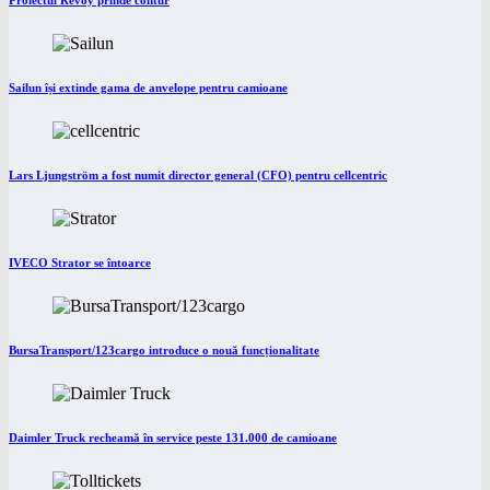
Proiectul Revoy prinde contur
Sailun își extinde gama de anvelope pentru camioane
Lars Ljungström a fost numit director general (CFO) pentru cellcentric
IVECO Strator se întoarce
BursaTransport/123cargo introduce o nouă funcționalitate
Daimler Truck recheamă în service peste 131.000 de camioane