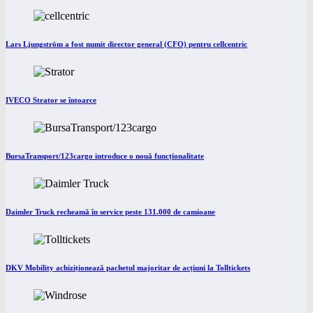
Lars Ljungström a fost numit director general (CFO) pentru cellcentric
IVECO Strator se întoarce
BursaTransport/123cargo introduce o nouă funcționalitate
Daimler Truck recheamă în service peste 131.000 de camioane
DKV Mobility achiziționează pachetul majoritar de acțiuni la Tolltickets