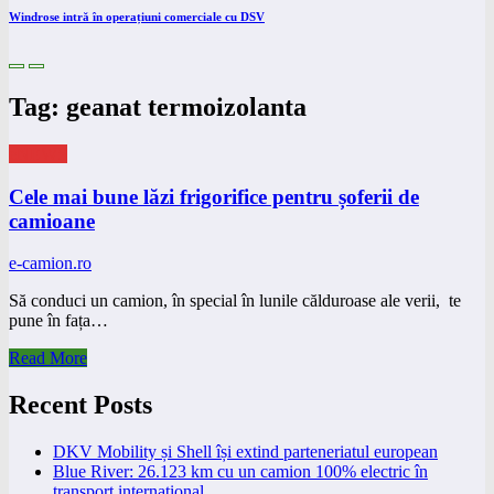
Windrose intră în operațiuni comerciale cu DSV
Tag: geanat termoizolanta
eNEWS
Cele mai bune lăzi frigorifice pentru șoferii de
camioane
e-camion.ro
Să conduci un camion, în special în lunile călduroase ale verii, te
pune în fața…
Read More
Recent Posts
DKV Mobility și Shell își extind parteneriatul european
Blue River: 26.123 km cu un camion 100% electric în
transport internațional