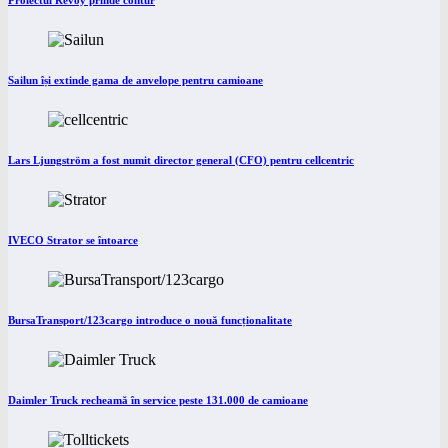
Proiectul Revoy prinde contur
Sailun își extinde gama de anvelope pentru camioane
Lars Ljungström a fost numit director general (CFO) pentru cellcentric
IVECO Strator se întoarce
BursaTransport/123cargo introduce o nouă funcționalitate
Daimler Truck recheamă în service peste 131.000 de camioane