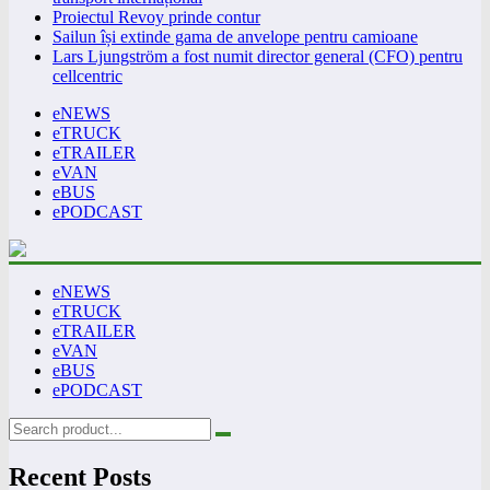
Proiectul Revoy prinde contur
Sailun își extinde gama de anvelope pentru camioane
Lars Ljungström a fost numit director general (CFO) pentru
cellcentric
eNEWS
eTRUCK
eTRAILER
eVAN
eBUS
ePODCAST
eNEWS
eTRUCK
eTRAILER
eVAN
eBUS
ePODCAST
Recent Posts