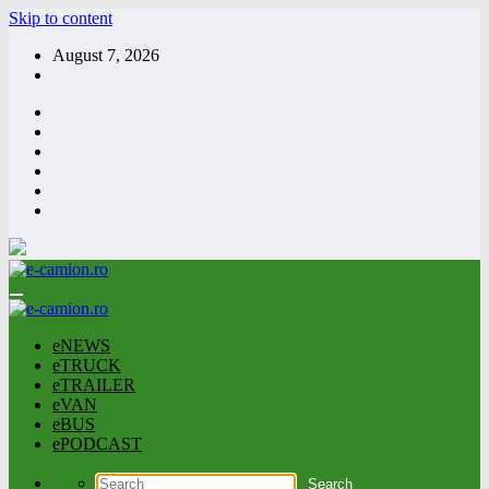
Skip to content
August 7, 2026
eNEWS
eTRUCK
eTRAILER
eVAN
eBUS
ePODCAST