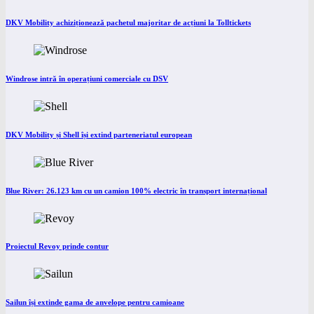
DKV Mobility achiziționează pachetul majoritar de acțiuni la Tolltickets
Windrose intră în operațiuni comerciale cu DSV
DKV Mobility și Shell își extind parteneriatul european
Blue River: 26.123 km cu un camion 100% electric în transport internațional
Proiectul Revoy prinde contur
Sailun își extinde gama de anvelope pentru camioane