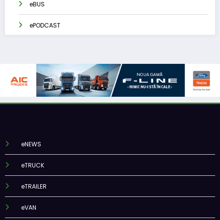
eBUS
ePODCAST
eNEWS
eTRUCK
eTRAILER
eVAN