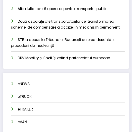
Alba Iulia caută operator pentru transportul public
Două asociații ale transportatorilor cer transformarea
schemei de compensare a accizei în mecanism permanent
STB a depus la Tribunalul București cererea deschiderii
procedurii de insolvență
DKV Mobility și Shell își extind parteneriatul european
eNEWS
eTRUCK
eTRAILER
eVAN