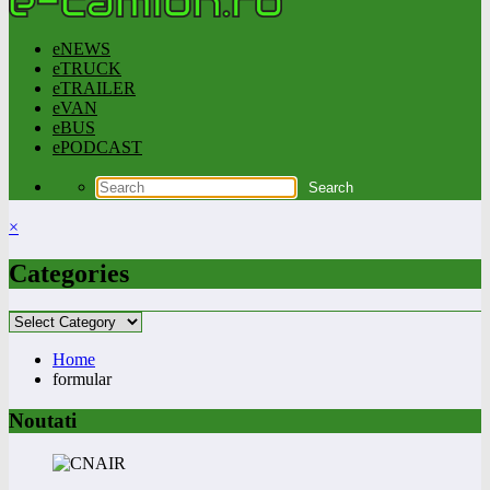
eNEWS
eTRUCK
eTRAILER
eVAN
eBUS
ePODCAST
×
Categories
Categories
Home
formular
Noutati