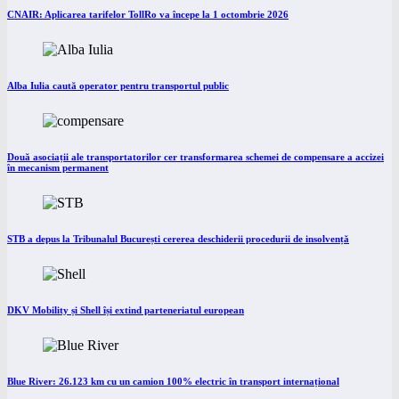
CNAIR: Aplicarea tarifelor TollRo va începe la 1 octombrie 2026
Alba Iulia caută operator pentru transportul public
Două asociații ale transportatorilor cer transformarea schemei de compensare a accizei
în mecanism permanent
STB a depus la Tribunalul București cererea deschiderii procedurii de insolvență
DKV Mobility și Shell își extind parteneriatul european
Blue River: 26.123 km cu un camion 100% electric în transport internațional