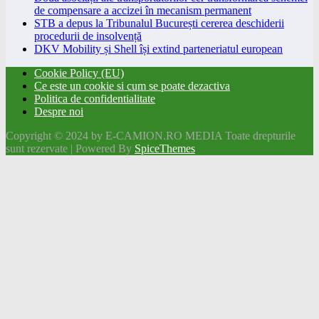
de compensare a accizei în mecanism permanent
STB a depus la Tribunalul București cererea deschiderii
procedurii de insolvență
DKV Mobility și Shell își extind parteneriatul european
Cookie Policy (EU)
Ce este un cookie si cum se poate dezactiva
Politica de confidentialitate
Despre noi
Copyright © 2024 by E-CAMION.RO MEDIA Toate drepturile
sunt rezervate | Powered By
SpiceThemes