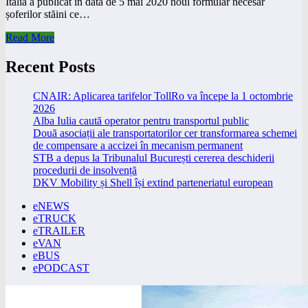
Italia a publicat în data de 5 mai 2020 noul formular necesar
șoferilor stăini ce…
Read More
Recent Posts
CNAIR: Aplicarea tarifelor TollRo va începe la 1 octombrie
2026
Alba Iulia caută operator pentru transportul public
Două asociații ale transportatorilor cer transformarea schemei
de compensare a accizei în mecanism permanent
STB a depus la Tribunalul București cererea deschiderii
procedurii de insolvență
DKV Mobility și Shell își extind parteneriatul european
eNEWS
eTRUCK
eTRAILER
eVAN
eBUS
ePODCAST