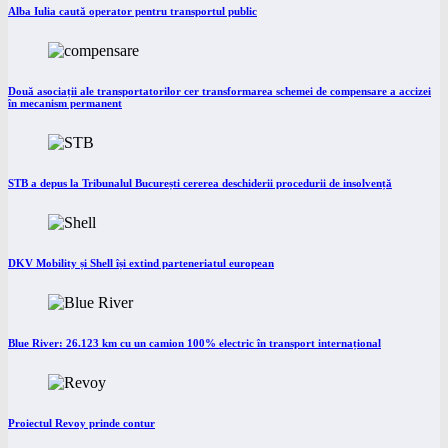
Alba Iulia caută operator pentru transportul public
Două asociații ale transportatorilor cer transformarea schemei de compensare a accizei
în mecanism permanent
STB a depus la Tribunalul București cererea deschiderii procedurii de insolvență
DKV Mobility și Shell își extind parteneriatul european
Blue River: 26.123 km cu un camion 100% electric în transport internațional
Proiectul Revoy prinde contur