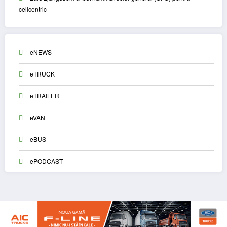
cellcentric
eNEWS
eTRUCK
eTRAILER
eVAN
eBUS
ePODCAST