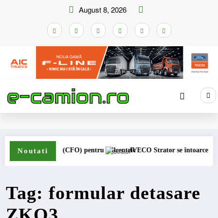
Skip
August 8, 2026
to
content
Home
formular detasare ZKO3
ector general (CFO) pentru cellcentric
IVECO Strator se întoarce
Noutati
Tag: formular detasare
ZKO3