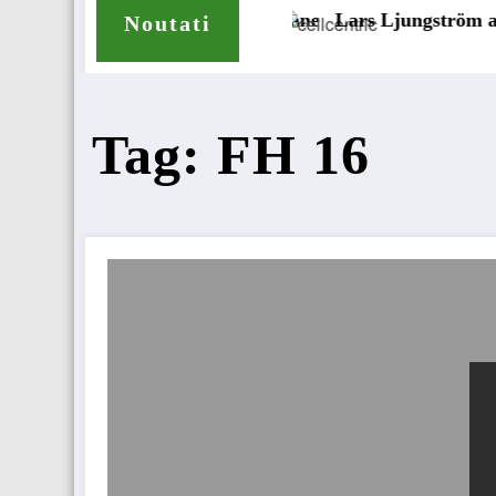
anvelope pentru camioane
Lars Ljungström a fost numit di
Noutati
Tag: FH 16