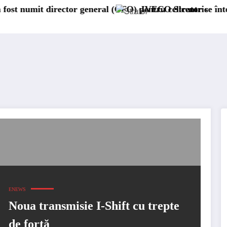
rector general (CFO) pentru cellcentric
IVECO Strator se întoarce
ENEWS
Noua transmisie I-Shift cu trepte
de forță