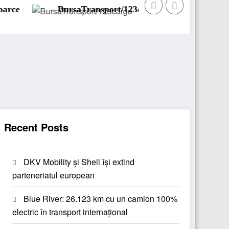
BursaTransport/123cargo introduce o nouă funcționalita
D
Recent Posts
DKV Mobility și Shell își extind
parteneriatul european
Blue River: 26.123 km cu un camion 100%
electric în transport internațional