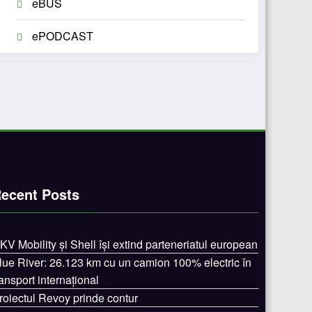
eBUS
ePODCAST
ecent Posts
KV Mobility și Shell își extind parteneriatul european
lue River: 26.123 km cu un camion 100% electric în
ransport internațional
roiectul Revoy prinde contur