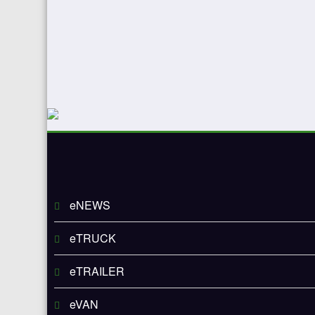
eNEWS
eTRUCK
eTRAILER
eVAN