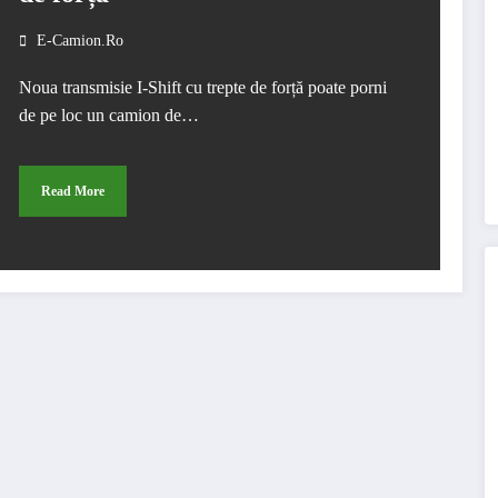
E-Camion.ro
Noua transmisie I-Shift cu trepte de forță poate porni
de pe loc un camion de…
Read More