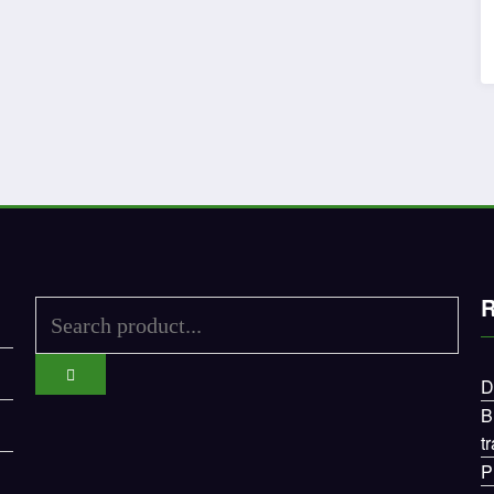
R
D
B
t
P