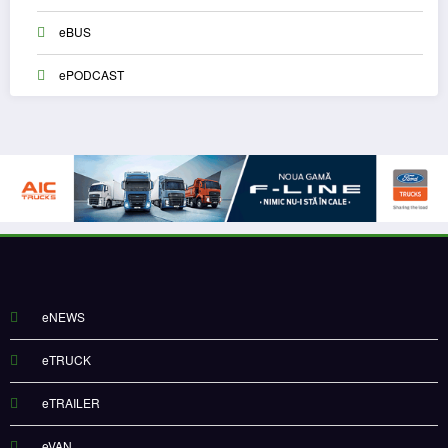
eBUS
ePODCAST
eNEWS
eTRUCK
eTRAILER
eVAN