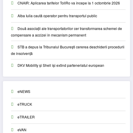
CNAIR: Aplicarea tarifelor TollRo va începe la 1 octombrie 2026
Alba Iulia caută operator pentru transportul public
Două asociații ale transportatorilor cer transformarea schemei de
compensare a accizei în mecanism permanent
STB a depus la Tribunalul București cererea deschiderii procedurii
de insolvență
DKV Mobility și Shell își extind parteneriatul european
eNEWS
eTRUCK
eTRAILER
eVAN