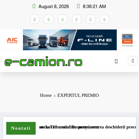
Skip
August 8, 2026
8:36:22 AM
to
content
Home
EXPERTUL PREMIO
 compensare a accizei în mecanism permanent
STB a depus la Tribunalul București cererea deschiderii procedurii de i
DK
Noutati