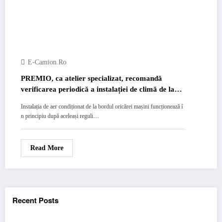
E-Camion.ro
PREMIO, ca atelier specializat, recomandă
verificarea periodică a instalației de climă de la
bordul mașinii dumneavostră.
Instalația de aer condiționat de la bordul oricărei mașini funcționează î
n principiu după aceleași reguli…
Read More
Recent Posts