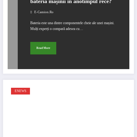
bateria mașinii în anotimpul rece?
E-Camion.ro
Bateria este una dintre componentele cheie ale unei mașini.
Mulți experți o compară adesea cu…
Read More
ENEWS