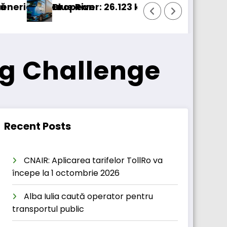
pean
River: 26.123 km cu un camion 100% electric în t
Proiect
ng Challenge
Recent Posts
CNAIR: Aplicarea tarifelor TollRo va
începe la 1 octombrie 2026
Alba Iulia caută operator pentru
transportul public