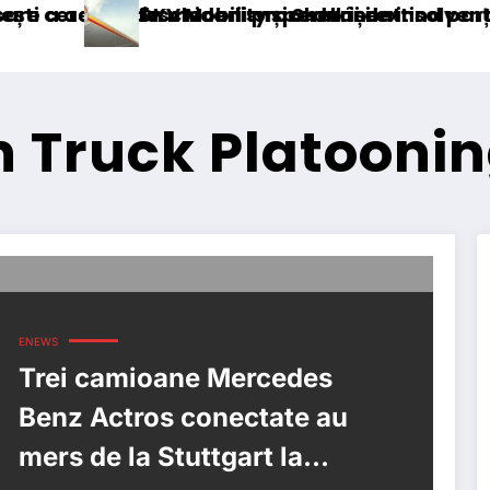
 în mecanism permanent
chiderii procedurii de insolvență
V Mobility și Shell își extind parteneriatul euro
Blue 
n Truck Platooni
ENEWS
Trei camioane Mercedes
Benz Actros conectate au
mers de la Stuttgart la