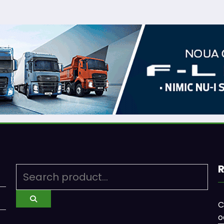
R
C
o