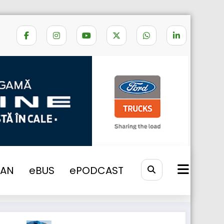
uropean Truck Platooning Challenge
VAN
eBUS
ePODCAST