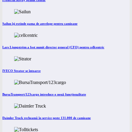
Proiectul Revoy prinde contur
Sailun își extinde gama de anvelope pentru camioane
Lars Ljungström a fost numit director general (CFO) pentru cellcentric
IVECO Strator se întoarce
BursaTransport/123cargo introduce o nouă funcționalitate
Daimler Truck recheamă în service peste 131.000 de camioane