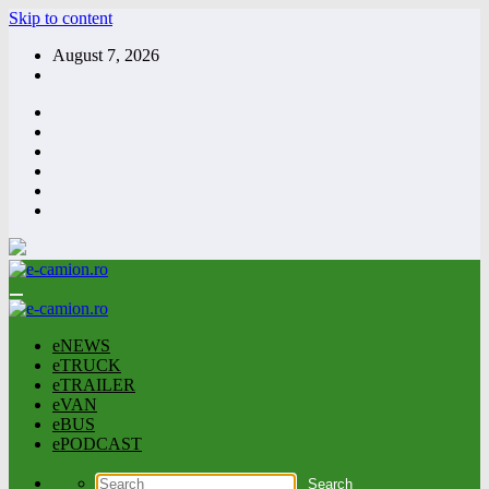
Skip to content
August 7, 2026
eNEWS
eTRUCK
eTRAILER
eVAN
eBUS
ePODCAST