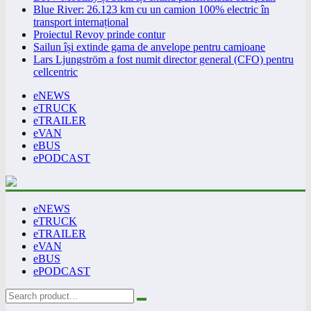
Blue River: 26.123 km cu un camion 100% electric în
transport internațional
Proiectul Revoy prinde contur
Sailun își extinde gama de anvelope pentru camioane
Lars Ljungström a fost numit director general (CFO) pentru
cellcentric
eNEWS
eTRUCK
eTRAILER
eVAN
eBUS
ePODCAST
eNEWS
eTRUCK
eTRAILER
eVAN
eBUS
ePODCAST