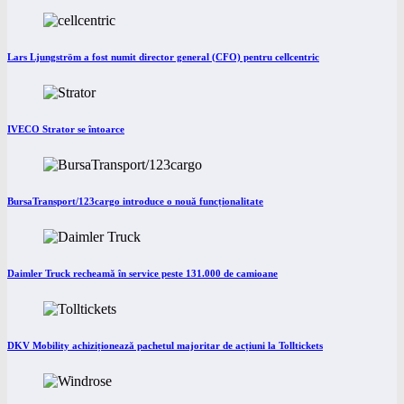
Lars Ljungström a fost numit director general (CFO) pentru cellcentric
IVECO Strator se întoarce
BursaTransport/123cargo introduce o nouă funcționalitate
Daimler Truck recheamă în service peste 131.000 de camioane
DKV Mobility achiziționează pachetul majoritar de acțiuni la Tolltickets