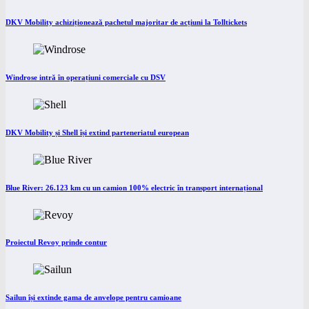
DKV Mobility achiziționează pachetul majoritar de acțiuni la Tolltickets
Windrose intră în operațiuni comerciale cu DSV
DKV Mobility și Shell își extind parteneriatul european
Blue River: 26.123 km cu un camion 100% electric în transport internațional
Proiectul Revoy prinde contur
Sailun își extinde gama de anvelope pentru camioane