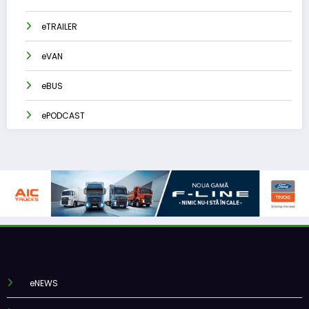
eTRAILER
eVAN
eBUS
ePODCAST
eNEWS