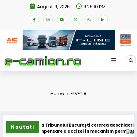
Skip
August 9, 2026
9:25:11 PM
to
content
Home
ELVETIA
 a depus la Tribunalul București cererea deschiderii proceduri
Noutati
hemei de compensare a accizei în mecanism permanent
DKV Mob