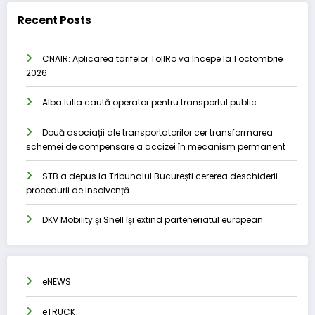
Recent Posts
CNAIR: Aplicarea tarifelor TollRo va începe la 1 octombrie
2026
Alba Iulia caută operator pentru transportul public
Două asociații ale transportatorilor cer transformarea
schemei de compensare a accizei în mecanism permanent
STB a depus la Tribunalul București cererea deschiderii
procedurii de insolvență
DKV Mobility și Shell își extind parteneriatul european
eNEWS
eTRUCK