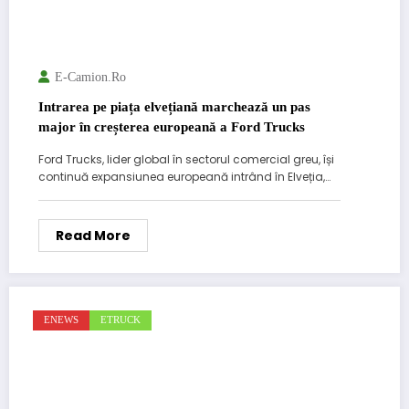
E-Camion.ro
Intrarea pe piața elvețiană marchează un pas
major în creșterea europeană a Ford Trucks
Ford Trucks, lider global în sectorul comercial greu, își
continuă expansiunea europeană intrând în Elveția,…
Read More
ENEWS
ETRUCK