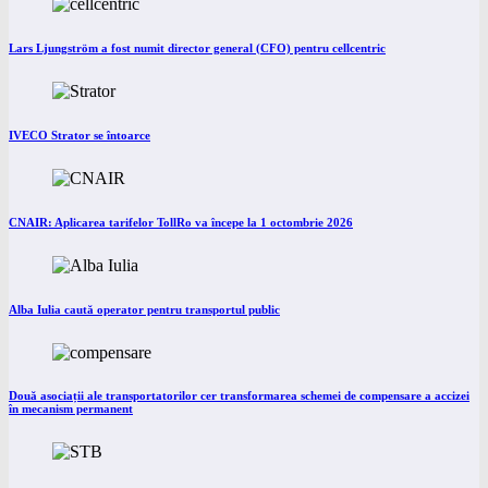
Lars Ljungström a fost numit director general (CFO) pentru cellcentric
IVECO Strator se întoarce
CNAIR: Aplicarea tarifelor TollRo va începe la 1 octombrie 2026
Alba Iulia caută operator pentru transportul public
Două asociații ale transportatorilor cer transformarea schemei de compensare a accizei
în mecanism permanent