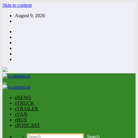
Skip to content
August 9, 2026
eNEWS
eTRUCK
eTRAILER
eVAN
eBUS
ePODCAST