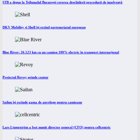
STB a depus la Tribunalul București cererea deschiderii procedurii de insolvență
DKV Mobility și Shell își extind parteneriatul european
Blue River: 26.123 km cu un camion 100% electric în transport internațional
Proiectul Revoy prinde contur
Sailun își extinde gama de anvelope pentru camioane
Lars Ljungström a fost numit director general (CFO) pentru cellcentric