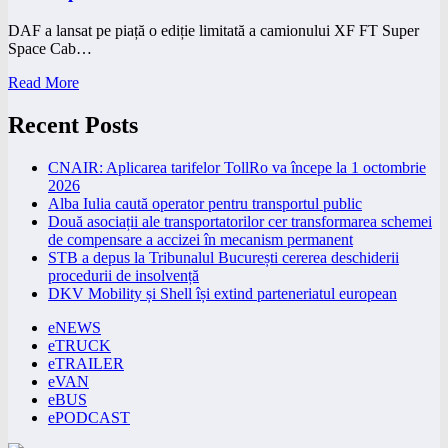
DAF a lansat pe piață o ediție limitată a camionului XF FT Super
Space Cab…
Read More
Recent Posts
CNAIR: Aplicarea tarifelor TollRo va începe la 1 octombrie
2026
Alba Iulia caută operator pentru transportul public
Două asociații ale transportatorilor cer transformarea schemei
de compensare a accizei în mecanism permanent
STB a depus la Tribunalul București cererea deschiderii
procedurii de insolvență
DKV Mobility și Shell își extind parteneriatul european
eNEWS
eTRUCK
eTRAILER
eVAN
eBUS
ePODCAST