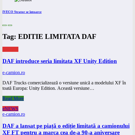
IVECO Strator se întoarce
Tag: EDITIE LIMITATA DAF
eNEWS
DAF introduce seria limitata XF Unity Edition
e-camion.ro
DAF Trucks comercializează o versiune unică a modelului XF în
toată Europa: Unity Edition. Această versiune…
Read More
eNEWS
e-camion.ro
DAF a lansat pe piață o ediție limitată a camionului
XF FT pentru a marca cea de-a 90-a aniversare