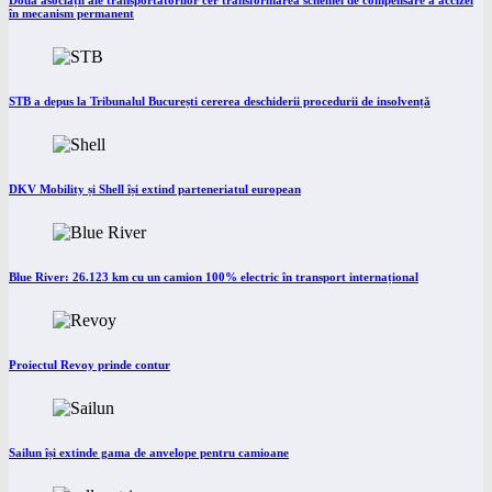
Două asociații ale transportatorilor cer transformarea schemei de compensare a accizei
în mecanism permanent
STB a depus la Tribunalul București cererea deschiderii procedurii de insolvență
DKV Mobility și Shell își extind parteneriatul european
Blue River: 26.123 km cu un camion 100% electric în transport internațional
Proiectul Revoy prinde contur
Sailun își extinde gama de anvelope pentru camioane