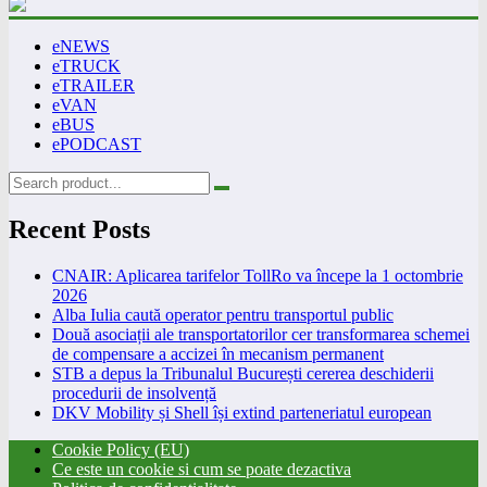
eNEWS
eTRUCK
eTRAILER
eVAN
eBUS
ePODCAST
Recent Posts
CNAIR: Aplicarea tarifelor TollRo va începe la 1 octombrie
2026
Alba Iulia caută operator pentru transportul public
Două asociații ale transportatorilor cer transformarea schemei
de compensare a accizei în mecanism permanent
STB a depus la Tribunalul București cererea deschiderii
procedurii de insolvență
DKV Mobility și Shell își extind parteneriatul european
Cookie Policy (EU)
Ce este un cookie si cum se poate dezactiva