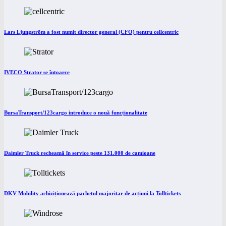
Lars Ljungström a fost numit director general (CFO) pentru cellcentric
IVECO Strator se întoarce
BursaTransport/123cargo introduce o nouă funcționalitate
Daimler Truck recheamă în service peste 131.000 de camioane
DKV Mobility achiziționează pachetul majoritar de acțiuni la Tolltickets