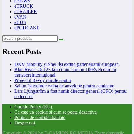
eNEWS
eTRUCK
eTRAILER
eVAN
eBUS
ePODCAST
Recent Posts
DKV Mobility și Shell își extind parteneriatul european
Blue River: 26.123 km cu un camion 100% electric în
transport internațional
Proiectul Revoy prinde contur
Sailun își extinde gama de anvelope pentru camioane
Lars Ljungström a fost numit director general (CFO) pentru
cellcentric
Cookie Policy (EU)
Ce este un cookie si cum se poate dezactiva
Politica de confidentialitate
Despre noi
Copyright © 2024 by E-CAMION.RO MEDIA Toate drepturile