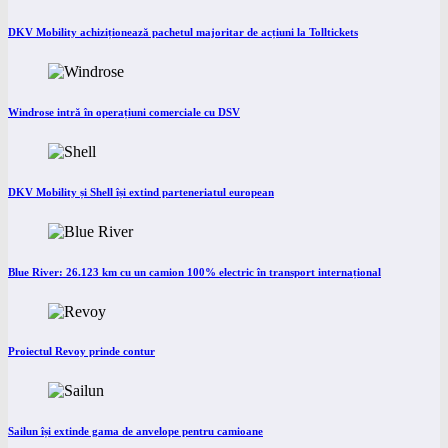
DKV Mobility achiziționează pachetul majoritar de acțiuni la Tolltickets
Windrose intră în operațiuni comerciale cu DSV
DKV Mobility și Shell își extind parteneriatul european
Blue River: 26.123 km cu un camion 100% electric în transport internațional
Proiectul Revoy prinde contur
Sailun își extinde gama de anvelope pentru camioane