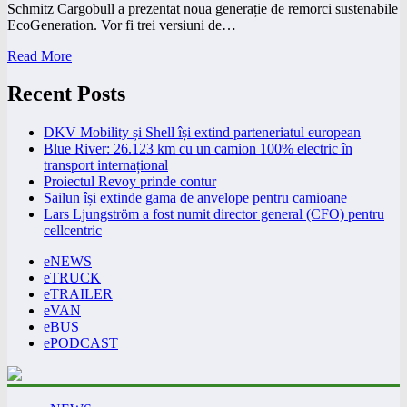
Schmitz Cargobull a prezentat noua generație de remorci sustenabile
EcoGeneration. Vor fi trei versiuni de…
Read More
Recent Posts
DKV Mobility și Shell își extind parteneriatul european
Blue River: 26.123 km cu un camion 100% electric în
transport internațional
Proiectul Revoy prinde contur
Sailun își extinde gama de anvelope pentru camioane
Lars Ljungström a fost numit director general (CFO) pentru
cellcentric
eNEWS
eTRUCK
eTRAILER
eVAN
eBUS
ePODCAST