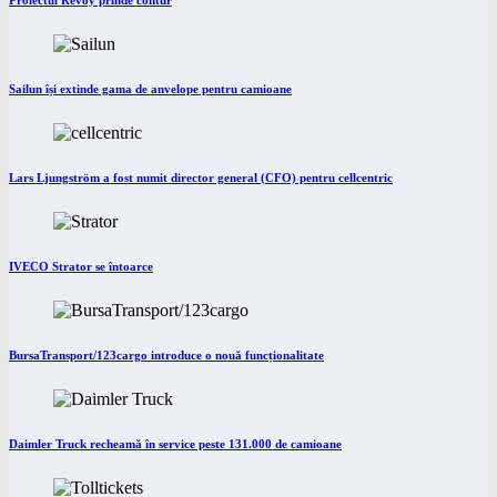
Proiectul Revoy prinde contur
Sailun își extinde gama de anvelope pentru camioane
Lars Ljungström a fost numit director general (CFO) pentru cellcentric
IVECO Strator se întoarce
BursaTransport/123cargo introduce o nouă funcționalitate
Daimler Truck recheamă în service peste 131.000 de camioane