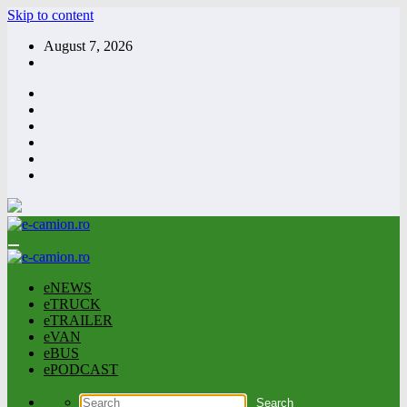
Skip to content
August 7, 2026
eNEWS
eTRUCK
eTRAILER
eVAN
eBUS
ePODCAST