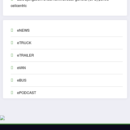
cellcentric
eNEWS
eTRUCK
eTRAILER
eVAN
eBUS
ePODCAST