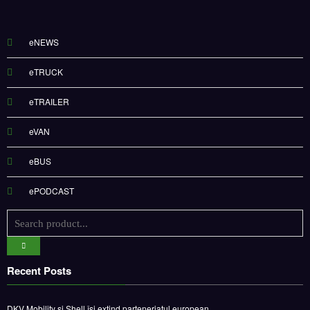
eNEWS
eTRUCK
eTRAILER
eVAN
eBUS
ePODCAST
Recent Posts
DKV Mobility și Shell își extind parteneriatul european