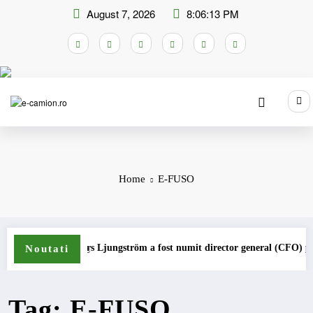
Skip
August 7, 2026
8:06:13 PM
to
content
Home
E-FUSO
Lars Ljungström a fost numit director general (CFO) pentru c
Noutati
Tag: E-FUSO