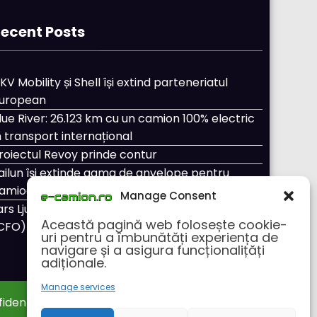
ecent Posts
KV Mobility și Shell își extind parteneriatul
uropean
lue River: 26.123 km cu un camion 100% electric
n transport internațional
roiectul Revoy prinde contur
ailun își extinde gama de anvelope pentru
amioane
Manage Consent
ars Ljungström a fost numit director general
Această pagină web folosește cookie-
CFO) pentru cellcentric
uri pentru a îmbunătăți experiența de
navigare și a asigura funcționalițăți
adiționale.
Manage services
fidentialitate
Despre noi