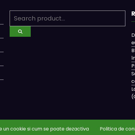
R
D
e
B
î
P
S
c
L
(
e un cookie si cum se poate dezactiva
Politica de con