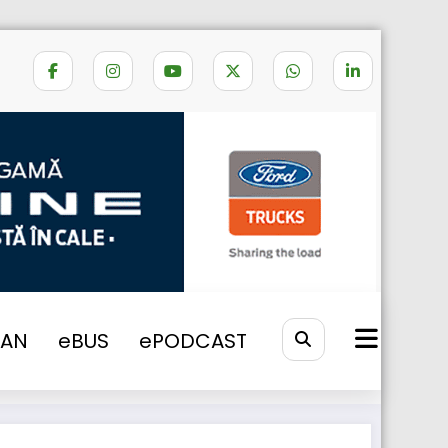
Home
drumuri inchise
VAN
eBUS
ePODCAST