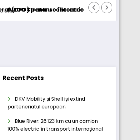
u cellcentric
r se întoarce
BursaTransport/123cargo i
Recent Posts
DKV Mobility și Shell își extind
parteneriatul european
Blue River: 26.123 km cu un camion
100% electric în transport internațional