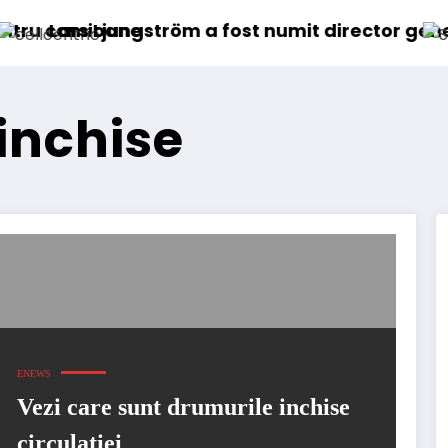
ström a fost numit director general (CFO) pentr
IVECO Strato
inchise
ENEWS
Vezi care sunt drumurile inchise
circulatiei