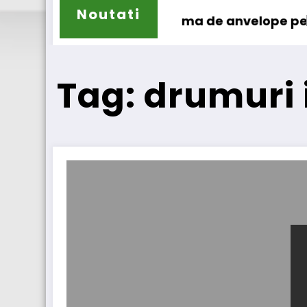
Noutati
își extinde gama de anvelope pentru camioane
Lars Ljung
Tag: drumuri 