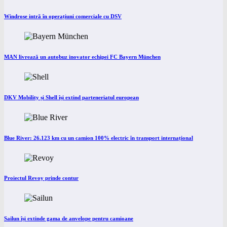
Windrose intră în operațiuni comerciale cu DSV
MAN livrează un autobuz inovator echipei FC Bayern München
DKV Mobility și Shell își extind parteneriatul european
Blue River: 26.123 km cu un camion 100% electric în transport internațional
Proiectul Revoy prinde contur
Sailun își extinde gama de anvelope pentru camioane