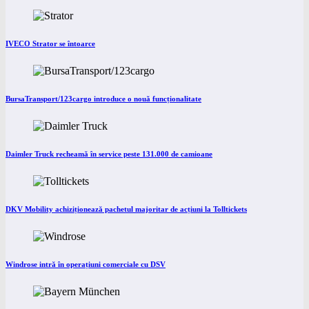
IVECO Strator se întoarce
BursaTransport/123cargo introduce o nouă funcționalitate
Daimler Truck recheamă în service peste 131.000 de camioane
DKV Mobility achiziționează pachetul majoritar de acțiuni la Tolltickets
Windrose intră în operațiuni comerciale cu DSV