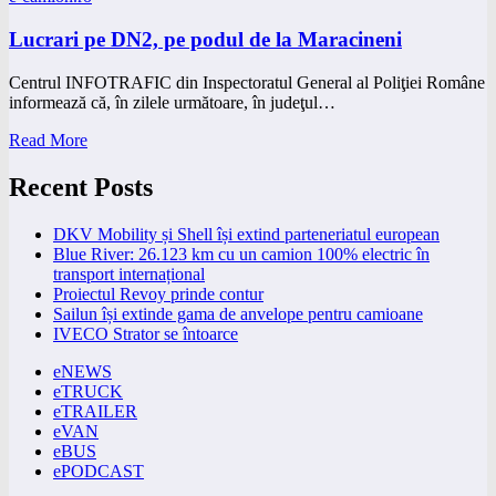
Lucrari pe DN2, pe podul de la Maracineni
Centrul INFOTRAFIC din Inspectoratul General al Poliţiei Române
informează că, în zilele următoare, în judeţul…
Read More
Recent Posts
DKV Mobility și Shell își extind parteneriatul european
Blue River: 26.123 km cu un camion 100% electric în
transport internațional
Proiectul Revoy prinde contur
Sailun își extinde gama de anvelope pentru camioane
IVECO Strator se întoarce
eNEWS
eTRUCK
eTRAILER
eVAN
eBUS
ePODCAST