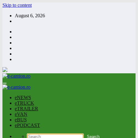
Skip to content
August 6, 2026
eNEWS
eTRUCK
eTRAILER
eVAN
eBUS
ePODCAST