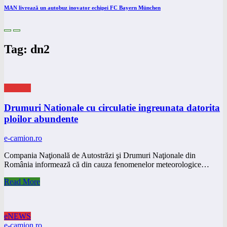
MAN livrează un autobuz inovator echipei FC Bayern München
Tag: dn2
eNEWS
Drumuri Nationale cu circulatie ingreunata datorita
ploilor abundente
e-camion.ro
Compania Naţională de Autostrăzi şi Drumuri Naţionale din
România informează că din cauza fenomenelor meteorologice…
Read More
eNEWS
e-camion.ro