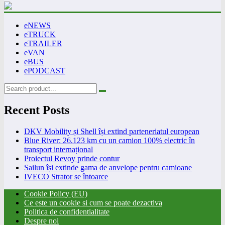
eNEWS
eTRUCK
eTRAILER
eVAN
eBUS
ePODCAST
Recent Posts
DKV Mobility și Shell își extind parteneriatul european
Blue River: 26.123 km cu un camion 100% electric în
transport internațional
Proiectul Revoy prinde contur
Sailun își extinde gama de anvelope pentru camioane
IVECO Strator se întoarce
Cookie Policy (EU)
Ce este un cookie si cum se poate dezactiva
Politica de confidentialitate
Despre noi