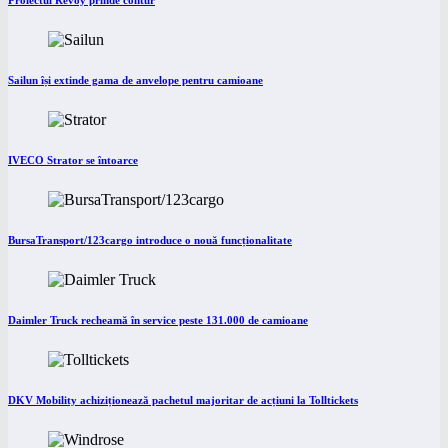
Proiectul Revoy prinde contur
Sailun își extinde gama de anvelope pentru camioane
IVECO Strator se întoarce
BursaTransport/123cargo introduce o nouă funcționalitate
Daimler Truck recheamă în service peste 131.000 de camioane
DKV Mobility achiziționează pachetul majoritar de acțiuni la Tolltickets