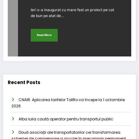
Ieri s-a inaugurat cu mare fast un proiect pe cat
de bun pe atat de…
Read More
Recent Posts
CNAIR: Aplicarea tarifelor TollRo va începe la 1 octombrie
2026
Alba Iulia caută operator pentru transportul public
Două asociații ale transportatorilor cer transformarea
schemei de compensare a accizei în mecanism permanent