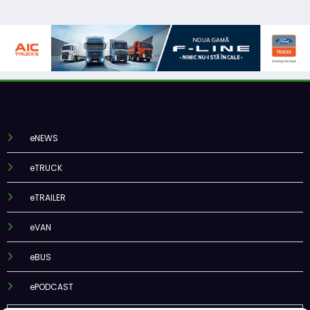
eNEWS
eTRUCK
eTRAILER
eVAN
eBUS
ePODCAST