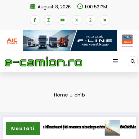
Skip
August 8, 2026
1:00:52 PM
to
content
Home
dn1b
e compensare a accizei în mecanism permanent
 la Tribunalul București cererea deschiderii procedurii de ins
DKV Mobility și
Noutati