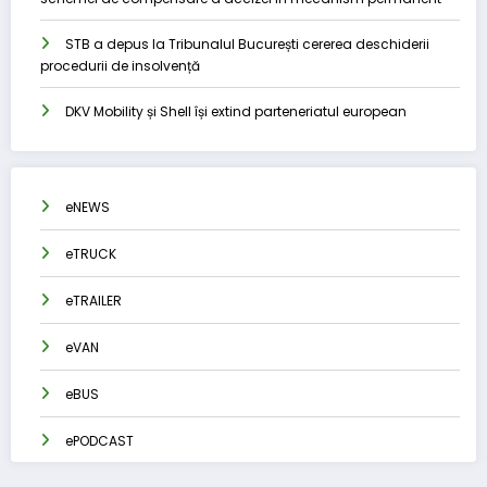
STB a depus la Tribunalul București cererea deschiderii
procedurii de insolvență
DKV Mobility și Shell își extind parteneriatul european
eNEWS
eTRUCK
eTRAILER
eVAN
eBUS
ePODCAST