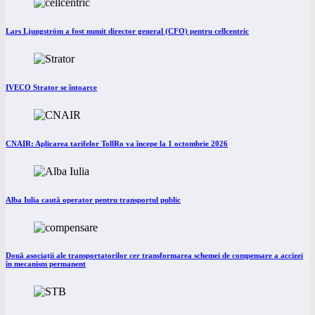
Lars Ljungström a fost numit director general (CFO) pentru cellcentric
IVECO Strator se întoarce
CNAIR: Aplicarea tarifelor TollRo va începe la 1 octombrie 2026
Alba Iulia caută operator pentru transportul public
Două asociații ale transportatorilor cer transformarea schemei de compensare a accizei
în mecanism permanent