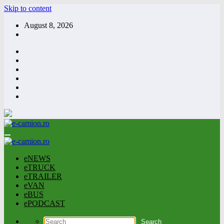
Skip to content
August 8, 2026
eNEWS
eTRUCK
eTRAILER
eVAN
eBUS
ePODCAST