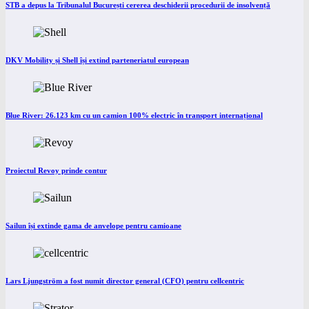
STB a depus la Tribunalul București cererea deschiderii procedurii de insolvență
DKV Mobility și Shell își extind parteneriatul european
Blue River: 26.123 km cu un camion 100% electric în transport internațional
Proiectul Revoy prinde contur
Sailun își extinde gama de anvelope pentru camioane
Lars Ljungström a fost numit director general (CFO) pentru cellcentric