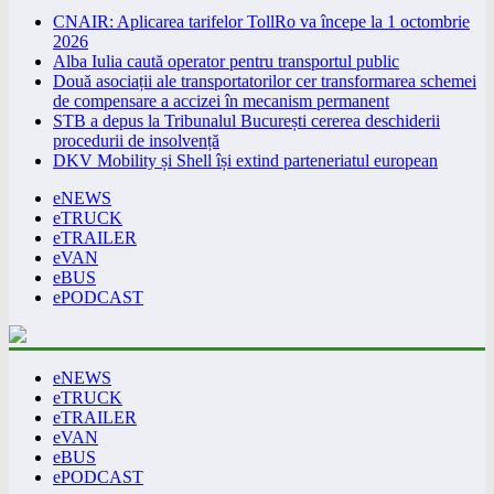
CNAIR: Aplicarea tarifelor TollRo va începe la 1 octombrie
2026
Alba Iulia caută operator pentru transportul public
Două asociații ale transportatorilor cer transformarea schemei
de compensare a accizei în mecanism permanent
STB a depus la Tribunalul București cererea deschiderii
procedurii de insolvență
DKV Mobility și Shell își extind parteneriatul european
eNEWS
eTRUCK
eTRAILER
eVAN
eBUS
ePODCAST
eNEWS
eTRUCK
eTRAILER
eVAN
eBUS
ePODCAST