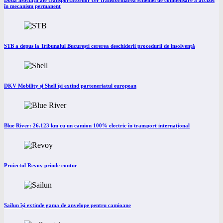
Două asociații ale transportatorilor cer transformarea schemei de compensare a accizei
în mecanism permanent
STB a depus la Tribunalul București cererea deschiderii procedurii de insolvență
DKV Mobility și Shell își extind parteneriatul european
Blue River: 26.123 km cu un camion 100% electric în transport internațional
Proiectul Revoy prinde contur
Sailun își extinde gama de anvelope pentru camioane