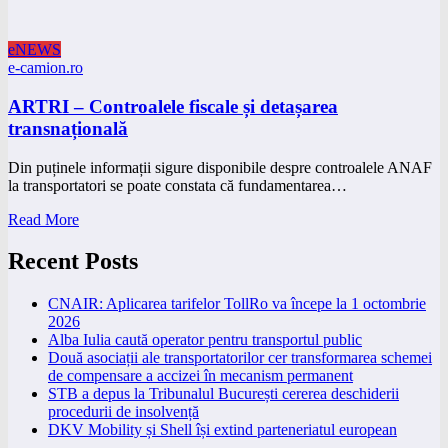
eNEWS
e-camion.ro
ARTRI – Controalele fiscale și detașarea
transnațională
Din puținele informații sigure disponibile despre controalele ANAF
la transportatori se poate constata că fundamentarea…
Read More
Recent Posts
CNAIR: Aplicarea tarifelor TollRo va începe la 1 octombrie
2026
Alba Iulia caută operator pentru transportul public
Două asociații ale transportatorilor cer transformarea schemei
de compensare a accizei în mecanism permanent
STB a depus la Tribunalul București cererea deschiderii
procedurii de insolvență
DKV Mobility și Shell își extind parteneriatul european