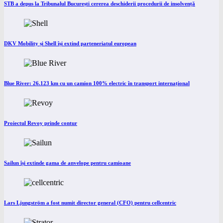
STB a depus la Tribunalul București cererea deschiderii procedurii de insolvență
DKV Mobility și Shell își extind parteneriatul european
Blue River: 26.123 km cu un camion 100% electric în transport internațional
Proiectul Revoy prinde contur
Sailun își extinde gama de anvelope pentru camioane
Lars Ljungström a fost numit director general (CFO) pentru cellcentric