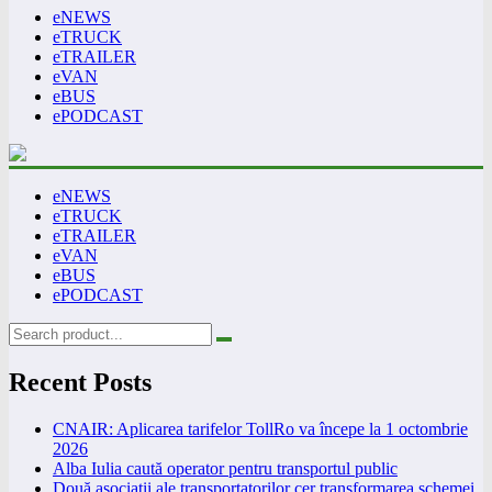
eNEWS
eTRUCK
eTRAILER
eVAN
eBUS
ePODCAST
eNEWS
eTRUCK
eTRAILER
eVAN
eBUS
ePODCAST
Recent Posts
CNAIR: Aplicarea tarifelor TollRo va începe la 1 octombrie
2026
Alba Iulia caută operator pentru transportul public
Două asociații ale transportatorilor cer transformarea schemei