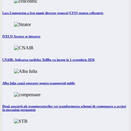
Lars Ljungström a fost numit director general (CFO) pentru cellcentric
IVECO Strator se întoarce
CNAIR: Aplicarea tarifelor TollRo va începe la 1 octombrie 2026
Alba Iulia caută operator pentru transportul public
Două asociații ale transportatorilor cer transformarea schemei de compensare a accizei
în mecanism permanent