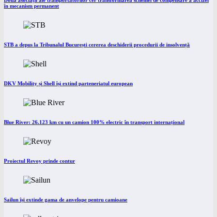
Două asociații ale transportatorilor cer transformarea schemei de compensare a accizei
în mecanism permanent
STB a depus la Tribunalul București cererea deschiderii procedurii de insolvență
DKV Mobility și Shell își extind parteneriatul european
Blue River: 26.123 km cu un camion 100% electric în transport internațional
Proiectul Revoy prinde contur
Sailun își extinde gama de anvelope pentru camioane