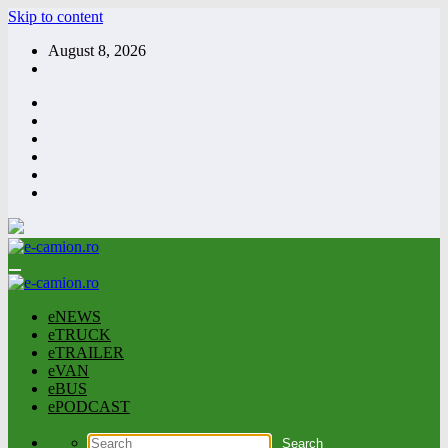
Skip to content
August 8, 2026
eNEWS
eTRUCK
eTRAILER
eVAN
eBUS
ePODCAST