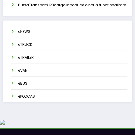
BursaTransport/123cargo introduce o nouă funcționalitate
eNEWS
eTRUCK
eTRAILER
eVAN
eBUS
ePODCAST