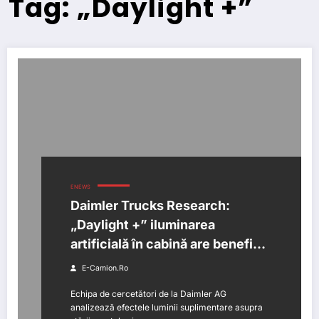
Tag: „Daylight +”
ENEWS
Daimler Trucks Research:
„Daylight +” iluminarea
artificială în cabină are beneficii
măsurabile pentru șoferii de
E-Camion.ro
camioane
Echipa de cercetători de la Daimler AG
analizează efectele luminii suplimentare asupra