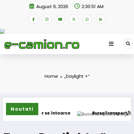
Skip
August 6, 2026
2:30:51 AM
to
content
Home
„Daylight +”
Noutati
IVECO Strator se întoarce
BursaTransport/123cargo 