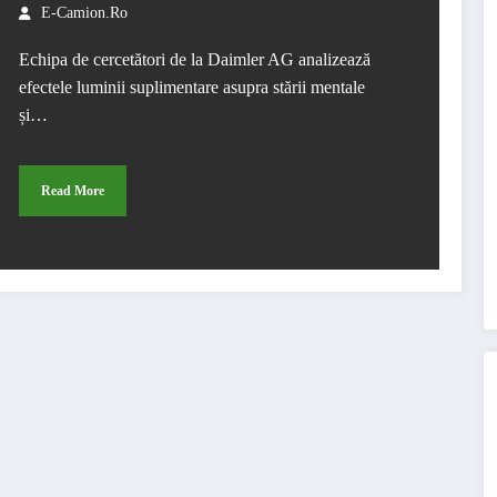
măsurabile pentru șoferii de
E-Camion.ro
camioane
Echipa de cercetători de la Daimler AG analizează
efectele luminii suplimentare asupra stării mentale
și…
Read More