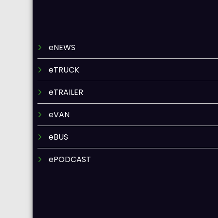
eNEWS
eTRUCK
eTRAILER
eVAN
eBUS
ePODCAST