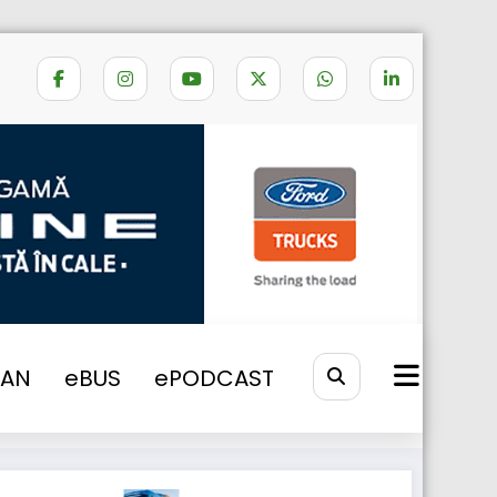
Daimler Trucks Research: „Daylight +”
VAN
eBUS
ePODCAST