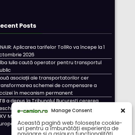
ecent Posts
NAIR: Aplicarea tarifelor TollRo va începe la 1
ctombrie 2026
lba Iulia caută operator pentru transportul
ublic
ouă asociații ale transportatorilor cer
ransformarea schemei de compensare a
ccizei în mecanism permanent
TB a depus la Tribunalul București cererea
eschiderii procedurii de insolvență
Manage Consent
KV Mobility și Shell își extind parteneriatul
Această pagină web folosește cookie-
uropean
uri pentru a îmbunătăți experiența de
navigare și a asigura funcționalițăți