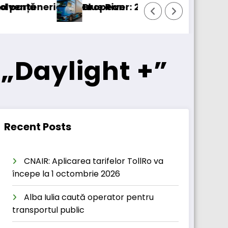
tul european
Blue River: 26.123 km cu un camion 100% elect
 „Daylight +”
Recent Posts
CNAIR: Aplicarea tarifelor TollRo va
începe la 1 octombrie 2026
Alba Iulia caută operator pentru
transportul public