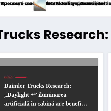
accizei în mecanism permanent
erea deschiderii procedurii de insolvență
DKV Mobility și Shell își extind parteneria
Trucks Research:
ENEWS
Daimler Trucks Research:
„Daylight +” iluminarea
artificială în cabină are beneficii