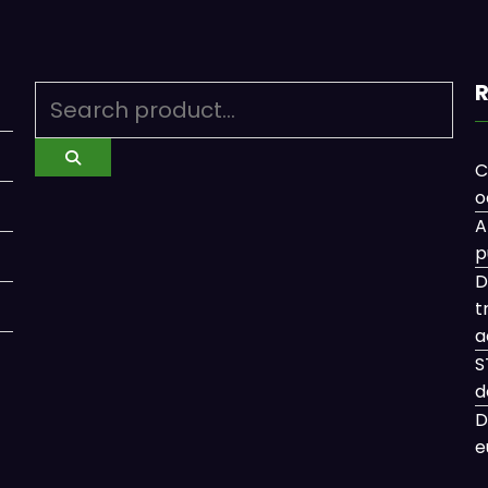
R
C
o
A
p
D
t
a
S
d
D
e