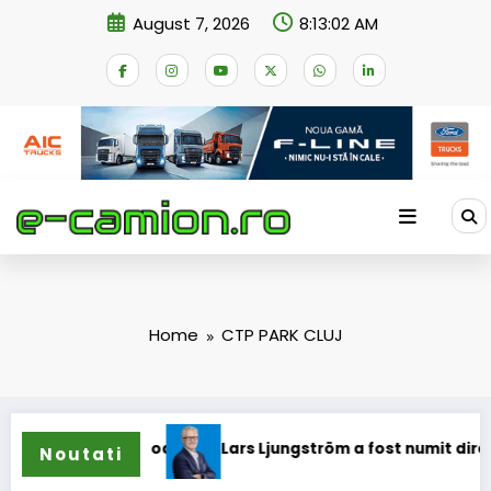
Skip
August 7, 2026
8:13:02 AM
to
content
Home
CTP PARK CLUJ
e pentru camioane
Lars Ljungström a fost numit director g
Noutati