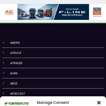
eNEWS
eTRUCK
eTRAILER
eVAN
eBUS
ePODCAST
Manage Consent