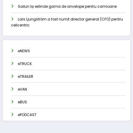
Sailun își extinde gama de anvelope pentru camioane
Lars Ljungström a fost numit director general (CFO) pentru
cellcentric
eNEWS
eTRUCK
eTRAILER
eVAN
eBUS
ePODCAST