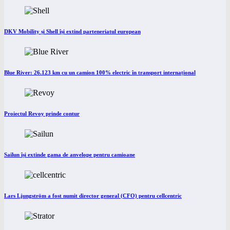
DKV Mobility și Shell își extind parteneriatul european
Blue River: 26.123 km cu un camion 100% electric în transport internațional
Proiectul Revoy prinde contur
Sailun își extinde gama de anvelope pentru camioane
Lars Ljungström a fost numit director general (CFO) pentru cellcentric