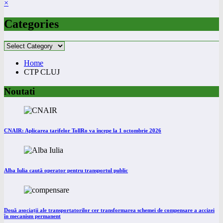
×
Categories
Categories
Home
CTP CLUJ
Noutati
CNAIR: Aplicarea tarifelor TollRo va începe la 1 octombrie 2026
Alba Iulia caută operator pentru transportul public
Două asociații ale transportatorilor cer transformarea schemei de compensare a accizei
în mecanism permanent