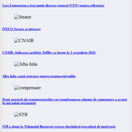
Lars Ljungström a fost numit director general (CFO) pentru cellcentric
IVECO Strator se întoarce
CNAIR: Aplicarea tarifelor TollRo va începe la 1 octombrie 2026
Alba Iulia caută operator pentru transportul public
Două asociații ale transportatorilor cer transformarea schemei de compensare a accizei
în mecanism permanent
STB a depus la Tribunalul București cererea deschiderii procedurii de insolvență