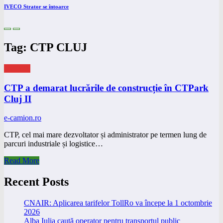
IVECO Strator se întoarce
Tag: CTP CLUJ
eNEWS
CTP a demarat lucrările de construcție în CTPark
Cluj II
e-camion.ro
CTP, cel mai mare dezvoltator și administrator pe termen lung de
parcuri industriale și logistice…
Read More
Recent Posts
CNAIR: Aplicarea tarifelor TollRo va începe la 1 octombrie
2026
Alba Iulia caută operator pentru transportul public