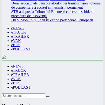
Două asociații ale transportatorilor cer transformarea schemei
de compensare a accizei în mecanism permanent
STB a depus la Tribunalul București cererea deschiderii
procedurii de insolvență
DKV Mobility și Shell își extind parteneriatul european
eNEWS
eTRUCK
eTRAILER
eVAN
eBUS
ePODCAST
eNEWS
eTRUCK
eTRAILER
eVAN
eBUS
ePODCAST