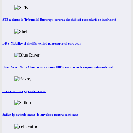
STB a depus la Tribunalul București cererea deschiderii procedurii de insolvență
DKV Mobility și Shell își extind parteneriatul european
Blue River: 26.123 km cu un camion 100% electric în transport internațional
Proiectul Revoy prinde contur
Sailun își extinde gama de anvelope pentru camioane