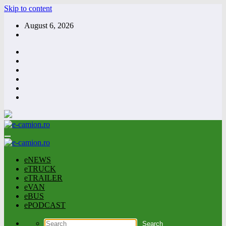
Skip to content
August 6, 2026
eNEWS
eTRUCK
eTRAILER
eVAN
eBUS
ePODCAST