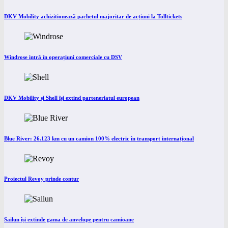
DKV Mobility achiziționează pachetul majoritar de acțiuni la Tolltickets
Windrose intră în operațiuni comerciale cu DSV
DKV Mobility și Shell își extind parteneriatul european
Blue River: 26.123 km cu un camion 100% electric în transport internațional
Proiectul Revoy prinde contur
Sailun își extinde gama de anvelope pentru camioane