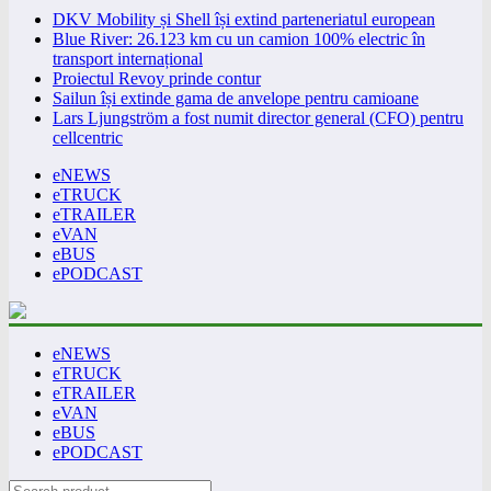
DKV Mobility și Shell își extind parteneriatul european
Blue River: 26.123 km cu un camion 100% electric în
transport internațional
Proiectul Revoy prinde contur
Sailun își extinde gama de anvelope pentru camioane
Lars Ljungström a fost numit director general (CFO) pentru
cellcentric
eNEWS
eTRUCK
eTRAILER
eVAN
eBUS
ePODCAST
eNEWS
eTRUCK
eTRAILER
eVAN
eBUS
ePODCAST