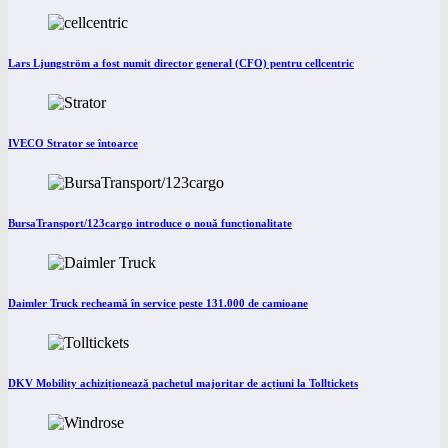
Lars Ljungström a fost numit director general (CFO) pentru cellcentric
IVECO Strator se întoarce
BursaTransport/123cargo introduce o nouă funcționalitate
Daimler Truck recheamă în service peste 131.000 de camioane
DKV Mobility achiziționează pachetul majoritar de acțiuni la Tolltickets