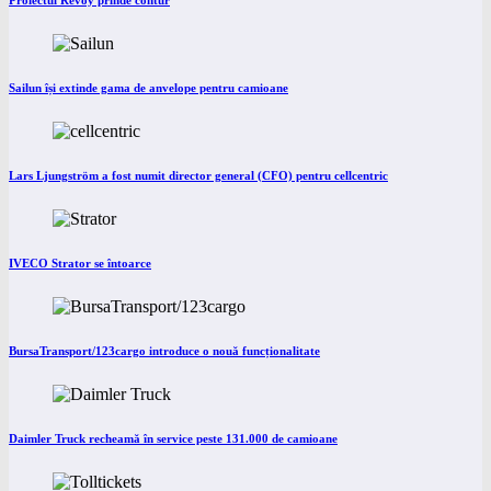
Proiectul Revoy prinde contur
Sailun își extinde gama de anvelope pentru camioane
Lars Ljungström a fost numit director general (CFO) pentru cellcentric
IVECO Strator se întoarce
BursaTransport/123cargo introduce o nouă funcționalitate
Daimler Truck recheamă în service peste 131.000 de camioane