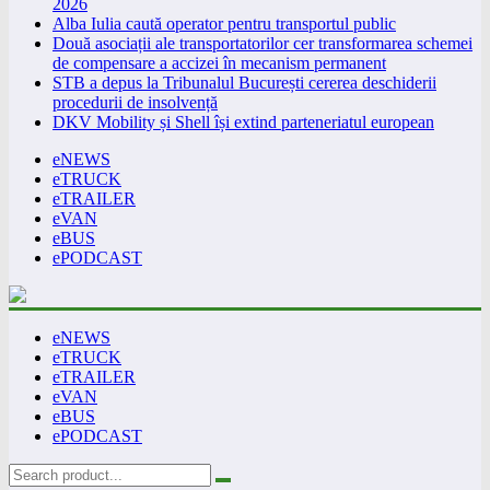
2026
Alba Iulia caută operator pentru transportul public
Două asociații ale transportatorilor cer transformarea schemei
de compensare a accizei în mecanism permanent
STB a depus la Tribunalul București cererea deschiderii
procedurii de insolvență
DKV Mobility și Shell își extind parteneriatul european
eNEWS
eTRUCK
eTRAILER
eVAN
eBUS
ePODCAST
eNEWS
eTRUCK
eTRAILER
eVAN
eBUS
ePODCAST