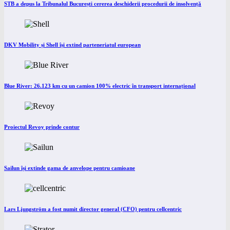
STB a depus la Tribunalul București cererea deschiderii procedurii de insolvență
DKV Mobility și Shell își extind parteneriatul european
Blue River: 26.123 km cu un camion 100% electric în transport internațional
Proiectul Revoy prinde contur
Sailun își extinde gama de anvelope pentru camioane
Lars Ljungström a fost numit director general (CFO) pentru cellcentric