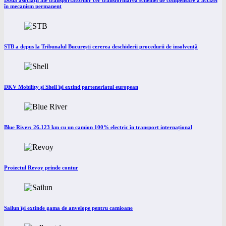
Două asociații ale transportatorilor cer transformarea schemei de compensare a accizei
în mecanism permanent
STB a depus la Tribunalul București cererea deschiderii procedurii de insolvență
DKV Mobility și Shell își extind parteneriatul european
Blue River: 26.123 km cu un camion 100% electric în transport internațional
Proiectul Revoy prinde contur
Sailun își extinde gama de anvelope pentru camioane