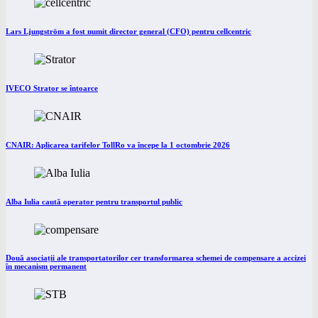
Lars Ljungström a fost numit director general (CFO) pentru cellcentric
IVECO Strator se întoarce
CNAIR: Aplicarea tarifelor TollRo va începe la 1 octombrie 2026
Alba Iulia caută operator pentru transportul public
Două asociații ale transportatorilor cer transformarea schemei de compensare a accizei
în mecanism permanent