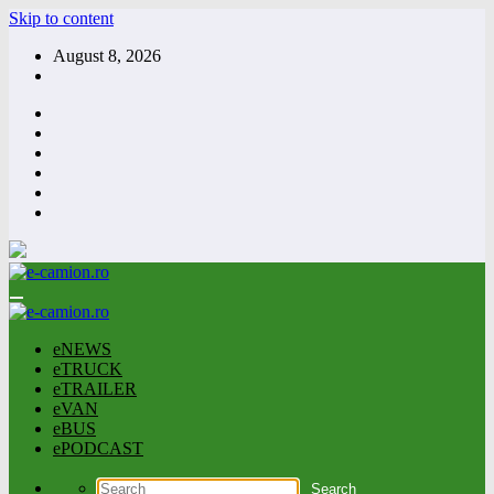
Skip to content
August 8, 2026
eNEWS
eTRUCK
eTRAILER
eVAN
eBUS
ePODCAST