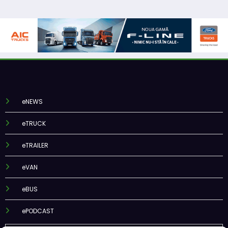
eNEWS
eTRUCK
eTRAILER
eVAN
eBUS
ePODCAST