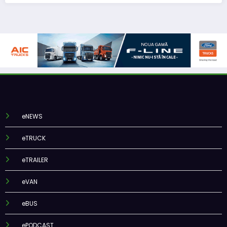
eNEWS
eTRUCK
eTRAILER
eVAN
eBUS
ePODCAST