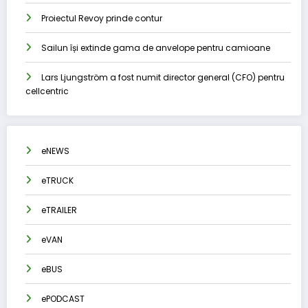
Proiectul Revoy prinde contur
Sailun își extinde gama de anvelope pentru camioane
Lars Ljungström a fost numit director general (CFO) pentru
cellcentric
eNEWS
eTRUCK
eTRAILER
eVAN
eBUS
ePODCAST