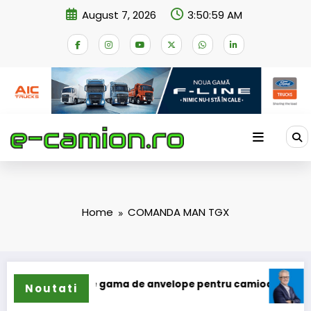
Skip
August 7, 2026
3:50:59 AM
to
content
Home
COMANDA MAN TGX
lun își extinde gama de anvelope pentru camioane
Lars L
Noutati