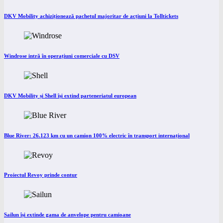
DKV Mobility achiziționează pachetul majoritar de acțiuni la Tolltickets
Windrose intră în operațiuni comerciale cu DSV
DKV Mobility și Shell își extind parteneriatul european
Blue River: 26.123 km cu un camion 100% electric în transport internațional
Proiectul Revoy prinde contur
Sailun își extinde gama de anvelope pentru camioane