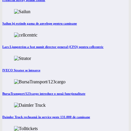
Proiectul Revoy prinde contur
Sailun își extinde gama de anvelope pentru camioane
Lars Ljungström a fost numit director general (CFO) pentru cellcentric
IVECO Strator se întoarce
BursaTransport/123cargo introduce o nouă funcționalitate
Daimler Truck recheamă în service peste 131.000 de camioane