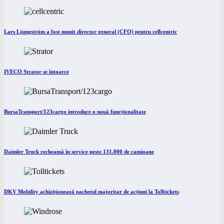
Lars Ljungström a fost numit director general (CFO) pentru cellcentric
IVECO Strator se întoarce
BursaTransport/123cargo introduce o nouă funcționalitate
Daimler Truck recheamă în service peste 131.000 de camioane
DKV Mobility achiziționează pachetul majoritar de acțiuni la Tolltickets