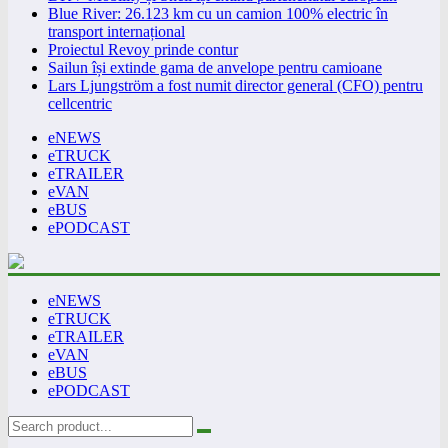
Blue River: 26.123 km cu un camion 100% electric în
transport internațional
Proiectul Revoy prinde contur
Sailun își extinde gama de anvelope pentru camioane
Lars Ljungström a fost numit director general (CFO) pentru
cellcentric
eNEWS
eTRUCK
eTRAILER
eVAN
eBUS
ePODCAST
eNEWS
eTRUCK
eTRAILER
eVAN
eBUS
ePODCAST