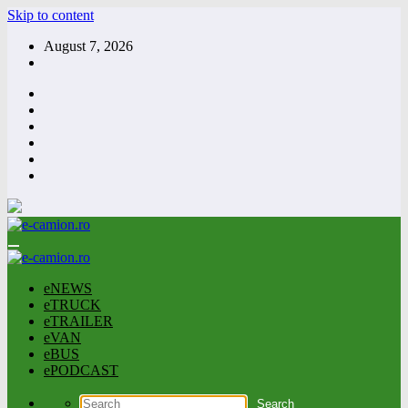
Skip to content
August 7, 2026
eNEWS
eTRUCK
eTRAILER
eVAN
eBUS
ePODCAST