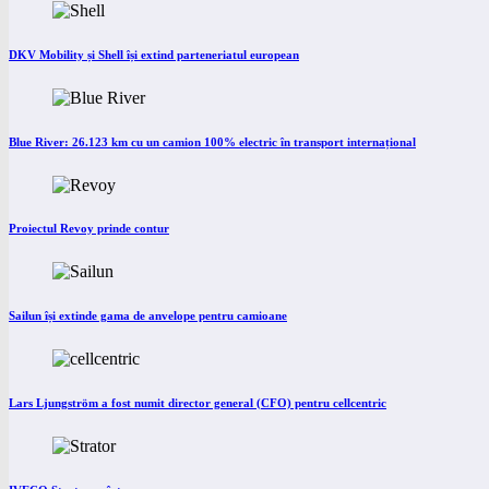
DKV Mobility și Shell își extind parteneriatul european
Blue River: 26.123 km cu un camion 100% electric în transport internațional
Proiectul Revoy prinde contur
Sailun își extinde gama de anvelope pentru camioane
Lars Ljungström a fost numit director general (CFO) pentru cellcentric