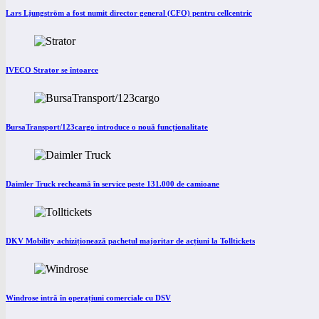
Lars Ljungström a fost numit director general (CFO) pentru cellcentric
IVECO Strator se întoarce
BursaTransport/123cargo introduce o nouă funcționalitate
Daimler Truck recheamă în service peste 131.000 de camioane
DKV Mobility achiziționează pachetul majoritar de acțiuni la Tolltickets
Windrose intră în operațiuni comerciale cu DSV