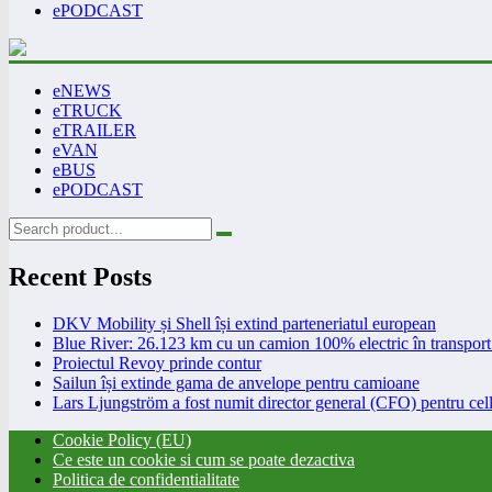
ePODCAST
eNEWS
eTRUCK
eTRAILER
eVAN
eBUS
ePODCAST
Recent Posts
DKV Mobility și Shell își extind parteneriatul european
Blue River: 26.123 km cu un camion 100% electric în transport 
Proiectul Revoy prinde contur
Sailun își extinde gama de anvelope pentru camioane
Lars Ljungström a fost numit director general (CFO) pentru cell
Cookie Policy (EU)
Ce este un cookie si cum se poate dezactiva
Politica de confidentialitate