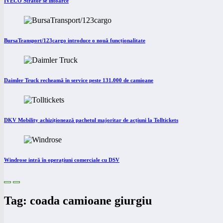
IVECO Strator se întoarce
BursaTransport/123cargo introduce o nouă funcționalitate
Daimler Truck recheamă în service peste 131.000 de camioane
DKV Mobility achiziționează pachetul majoritar de acțiuni la Tolltickets
Windrose intră în operațiuni comerciale cu DSV
Tag: coada camioane giurgiu