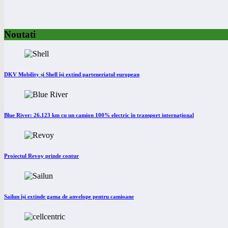
Noutati
DKV Mobility și Shell își extind parteneriatul european
Blue River: 26.123 km cu un camion 100% electric în transport internațional
Proiectul Revoy prinde contur
Sailun își extinde gama de anvelope pentru camioane