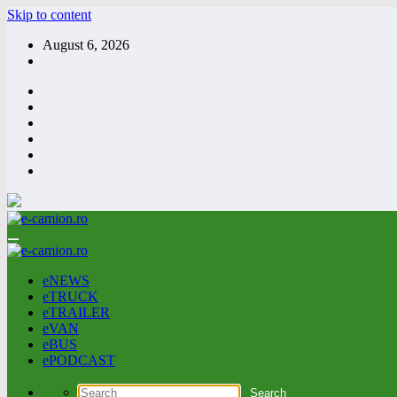
Skip to content
August 6, 2026
eNEWS
eTRUCK
eTRAILER
eVAN
eBUS
ePODCAST