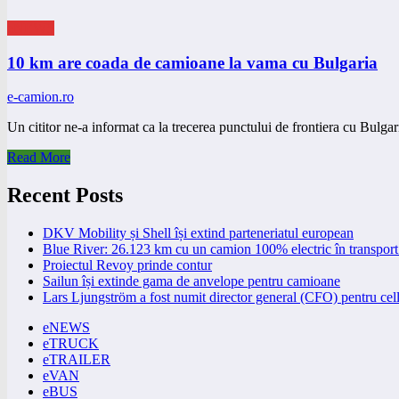
eNEWS
10 km are coada de camioane la vama cu Bulgaria
e-camion.ro
Un cititor ne-a informat ca la trecerea punctului de frontiera cu Bulg
Read More
Recent Posts
DKV Mobility și Shell își extind parteneriatul european
Blue River: 26.123 km cu un camion 100% electric în transport 
Proiectul Revoy prinde contur
Sailun își extinde gama de anvelope pentru camioane
Lars Ljungström a fost numit director general (CFO) pentru cell
eNEWS
eTRUCK
eTRAILER
eVAN
eBUS