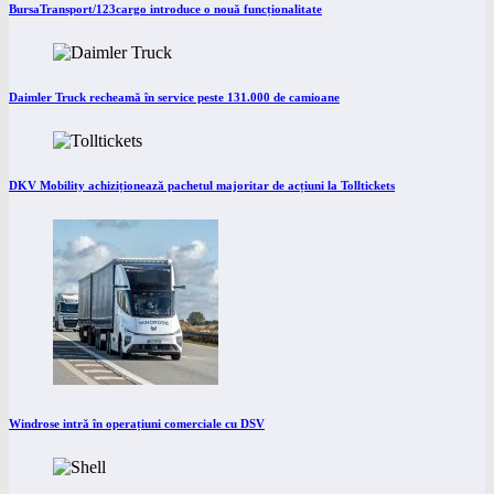
BursaTransport/123cargo introduce o nouă funcționalitate
Daimler Truck recheamă în service peste 131.000 de camioane
DKV Mobility achiziționează pachetul majoritar de acțiuni la Tolltickets
Windrose intră în operațiuni comerciale cu DSV