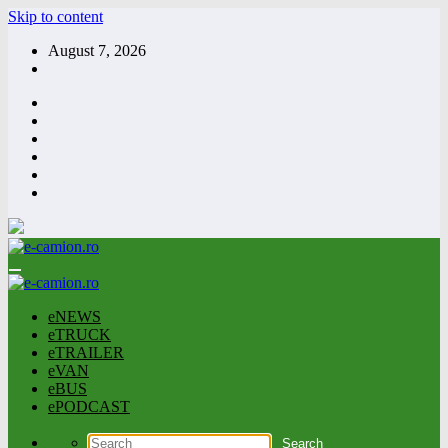
Skip to content
August 7, 2026
eNEWS
eTRUCK
eTRAILER
eVAN
eBUS
ePODCAST