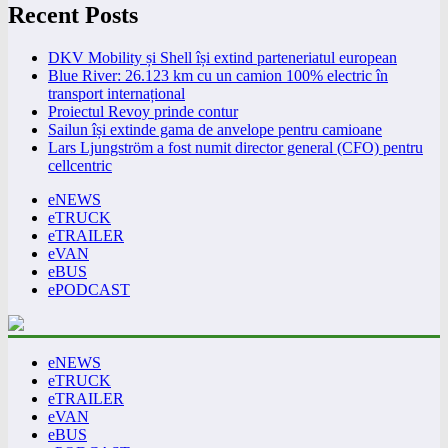
Recent Posts
DKV Mobility și Shell își extind parteneriatul european
Blue River: 26.123 km cu un camion 100% electric în
transport internațional
Proiectul Revoy prinde contur
Sailun își extinde gama de anvelope pentru camioane
Lars Ljungström a fost numit director general (CFO) pentru
cellcentric
eNEWS
eTRUCK
eTRAILER
eVAN
eBUS
ePODCAST
eNEWS
eTRUCK
eTRAILER
eVAN
eBUS