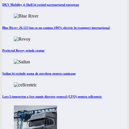
DKV Mobility și Shell își extind parteneriatul european
Blue River: 26.123 km cu un camion 100% electric în transport internațional
Proiectul Revoy prinde contur
Sailun își extinde gama de anvelope pentru camioane
Lars Ljungström a fost numit director general (CFO) pentru cellcentric