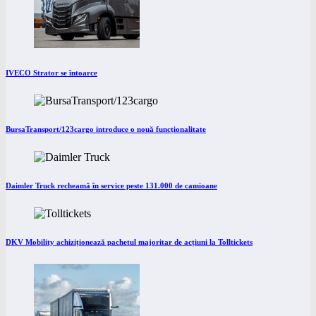
IVECO Strator se întoarce
BursaTransport/123cargo introduce o nouă funcționalitate
Daimler Truck recheamă în service peste 131.000 de camioane
DKV Mobility achiziționează pachetul majoritar de acțiuni la Tolltickets