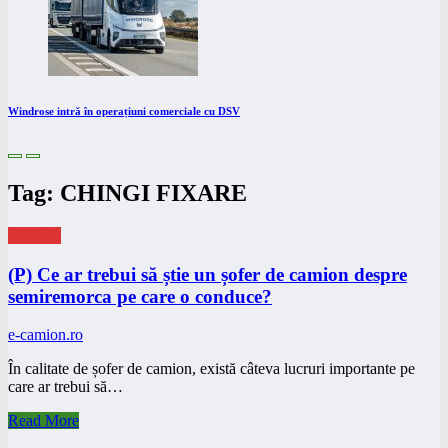
Windrose intră în operațiuni comerciale cu DSV
Tag: CHINGI FIXARE
eNEWS
(P) Ce ar trebui să știe un șofer de camion despre
semiremorca pe care o conduce?
e-camion.ro
În calitate de șofer de camion, există câteva lucruri importante pe
care ar trebui să…
Read More