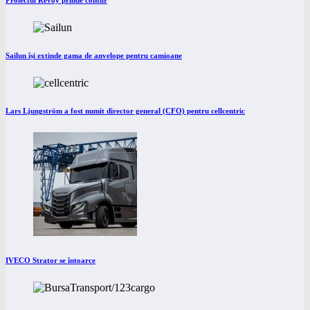
Proiectul Revoy prinde contur
Sailun își extinde gama de anvelope pentru camioane
Lars Ljungström a fost numit director general (CFO) pentru cellcentric
IVECO Strator se întoarce