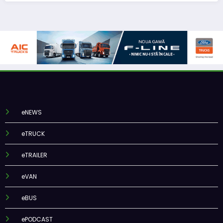
eNEWS
eTRUCK
eTRAILER
eVAN
eBUS
ePODCAST