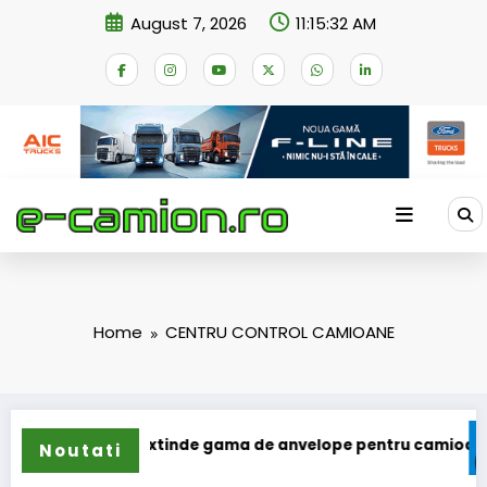
Skip
August 7, 2026
11:15:32 AM
to
content
Home
CENTRU CONTROL CAMIOANE
Sailun își extinde gama de anvelope pentru camioane
La
Noutati