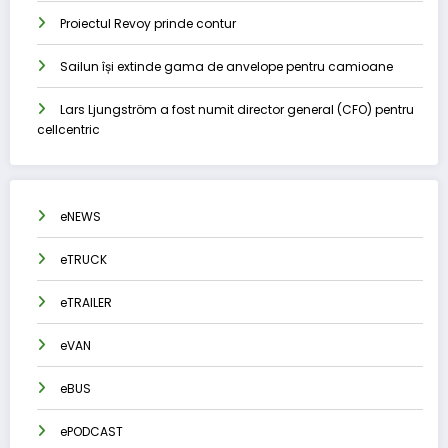
Proiectul Revoy prinde contur
Sailun își extinde gama de anvelope pentru camioane
Lars Ljungström a fost numit director general (CFO) pentru
cellcentric
eNEWS
eTRUCK
eTRAILER
eVAN
eBUS
ePODCAST