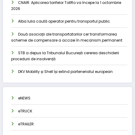
CNAIR: Aplicarea tarifelor TollRo va începe la 1 octombrie
2026
Alba Iulia caută operator pentru transportul public
Două asociații ale transportatorilor cer transformarea
schemei de compensare a accizei în mecanism permanent
STB a depus la Tribunalul București cererea deschiderii
procedurii de insolvență
DKV Mobility și Shell își extind parteneriatul european
eNEWS
eTRUCK
eTRAILER