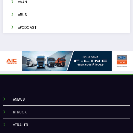
eVAN
eBUS
ePODCAST
eNEWS
eTRUCK
eTRAILER