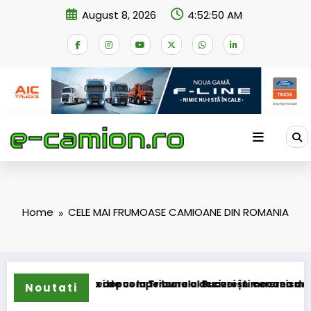
Skip
August 8, 2026
4:52:51 AM
to
content
Home
CELE MAI FRUMOASE CAMIOANE DIN ROMANIA
ormarea schemei de compensare a accizei în mecanism perman
STB a depus la Tribunalul București cererea deschideri
Noutati