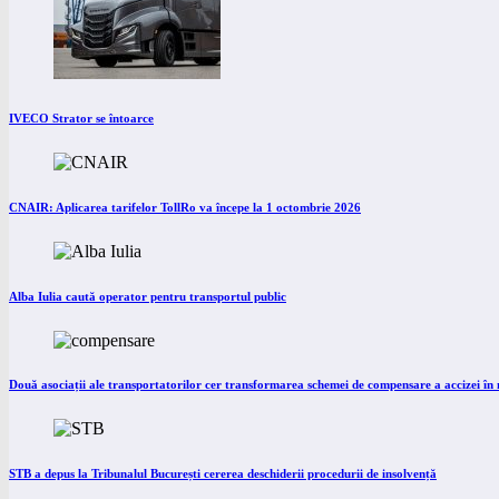
IVECO Strator se întoarce
CNAIR: Aplicarea tarifelor TollRo va începe la 1 octombrie 2026
Alba Iulia caută operator pentru transportul public
Două asociații ale transportatorilor cer transformarea schemei de compensare a accizei î
STB a depus la Tribunalul București cererea deschiderii procedurii de insolvență