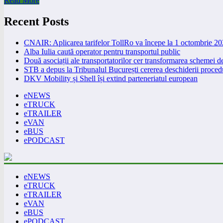
Read More
Recent Posts
CNAIR: Aplicarea tarifelor TollRo va începe la 1 octombrie 2
Alba Iulia caută operator pentru transportul public
Două asociații ale transportatorilor cer transformarea schemei
STB a depus la Tribunalul București cererea deschiderii procedu
DKV Mobility și Shell își extind parteneriatul european
eNEWS
eTRUCK
eTRAILER
eVAN
eBUS
ePODCAST
eNEWS
eTRUCK
eTRAILER
eVAN
eBUS
ePODCAST