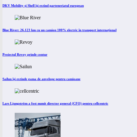
DKV Mobility și Shell își extind parteneriatul european
Blue River: 26.123 km cu un camion 100% electric în transport internațional
Proiectul Revoy prinde contur
Sailun își extinde gama de anvelope pentru camioane
Lars Ljungström a fost numit director general (CFO) pentru cellcentric