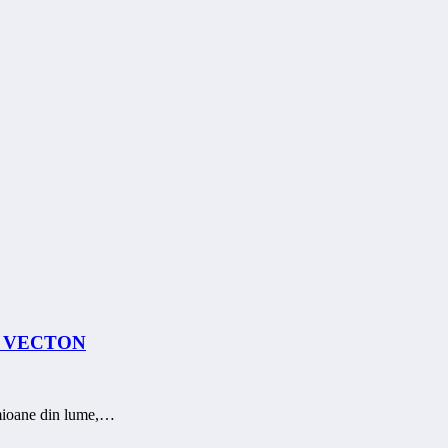
rol VECTON
amioane din lume,…