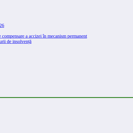
026
 de compensare a accizei în mecanism permanent
rii de insolvență