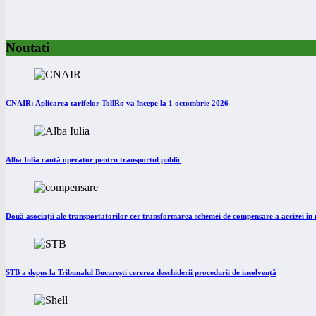
Noutati
CNAIR: Aplicarea tarifelor TollRo va începe la 1 octombrie 2026
Alba Iulia caută operator pentru transportul public
Două asociații ale transportatorilor cer transformarea schemei de compensare a accizei î
STB a depus la Tribunalul București cererea deschiderii procedurii de insolvență