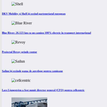
DKV Mobility și Shell își extind parteneriatul european
Blue River: 26.123 km cu un camion 100% electric în transport internațional
Proiectul Revoy prinde contur
Sailun își extinde gama de anvelope pentru camioane
Lars Ljungström a fost numit director general (CFO) pentru cellcentric