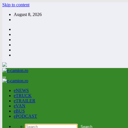
Skip to content
August 8, 2026
eNEWS
eTRUCK
eTRAILER
eVAN
eBUS
ePODCAST