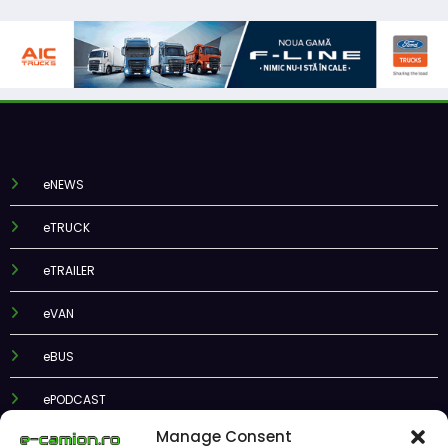
eNEWS
eTRUCK
eTRAILER
eVAN
eBUS
ePODCAST
Manage Consent