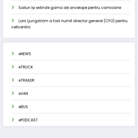
Sailun își extinde gama de anvelope pentru camioane
Lars Ljungström a fost numit director general (CFO) pentru
cellcentric
eNEWS
eTRUCK
eTRAILER
eVAN
eBUS
ePODCAST