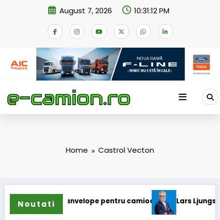
Skip
August 7, 2026
10:31:13 PM
to
content
Home
Castrol Vecton
e gama de anvelope pentru camioane
Lars Ljungström a fos
Noutati