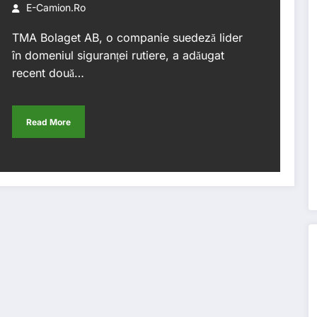
E-Camion.ro
TMA Bolaget AB, o companie suedeză lider
în domeniul siguranței rutiere, a adăugat
recent două…
Read More