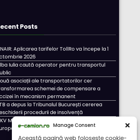
ecent Posts
NAIR: Aplicarea tarifelor TollRo va începe la 1
ctombrie 2026
lba Iulia caută operator pentru transportul
ublic
ouă asociații ale transportatorilor cer
ransformarea schemei de compensare a
ccizei în mecanism permanent
TB a depus la Tribunalul București cererea
eschiderii procedurii de insolvență
KV Mobility și Shell își extind parteneriatul
Manage Consent
uropean
Această pagină web folosește cookie-