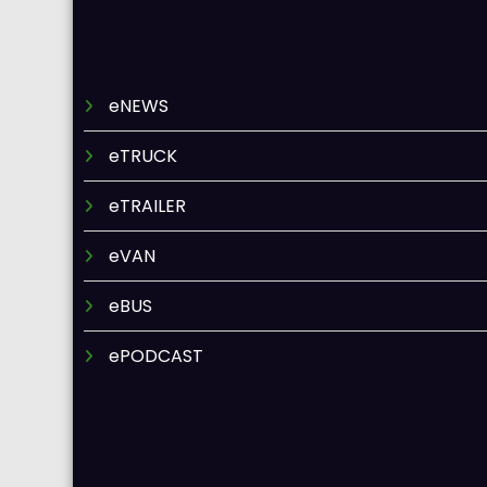
eNEWS
eTRUCK
eTRAILER
eVAN
eBUS
ePODCAST