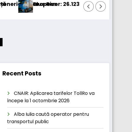
 european
Blue River: 26.123 km cu un camion 100% electric
Pr
a
Recent Posts
CNAIR: Aplicarea tarifelor TollRo va
începe la 1 octombrie 2026
Alba Iulia caută operator pentru
transportul public