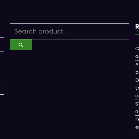
R
C
o
A
p
D
t
a
S
d
D
e