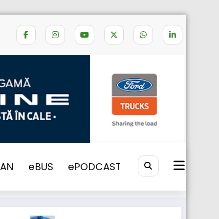
Home
camion electrict asistenta
VAN
eBUS
ePODCAST