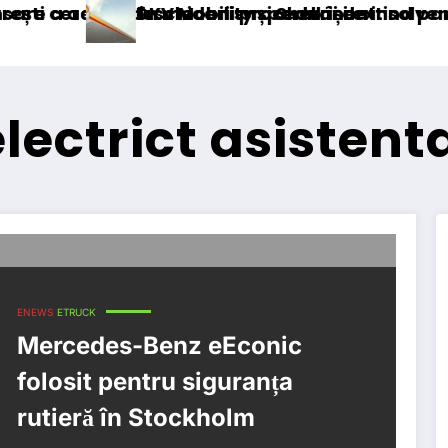
cizei în mecanism permanent
a deschiderii procedurii de insolvență
DKV Mobility și Shell își extind parteneriatul
lectrict asistent
ENEWS
ETRUCK
Mercedes-Benz eEconic
folosit pentru siguranța
rutieră în Stockholm