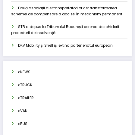
Două asociații ale transportatorilor cer transformarea
schemei de compensare a accizei în mecanism permanent
STB a depus la Tribunalul București cererea deschiderii
procedurii de insolvență
DKV Mobility și Shell își extind parteneriatul european
eNEWS
eTRUCK
eTRAILER
eVAN
eBUS