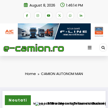
Skip
August 8, 2026
1:46:14 PM
to
content
Home
CAMION AUTONOM MAN
Noutati
r cer transformarea schemei de compensare a accizei în me
STB a depus la Tribunalul București cerer