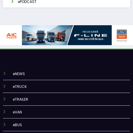
ePODCAST
eNEWS
eTRUCK
eTRAILER
eVAN
eBUS