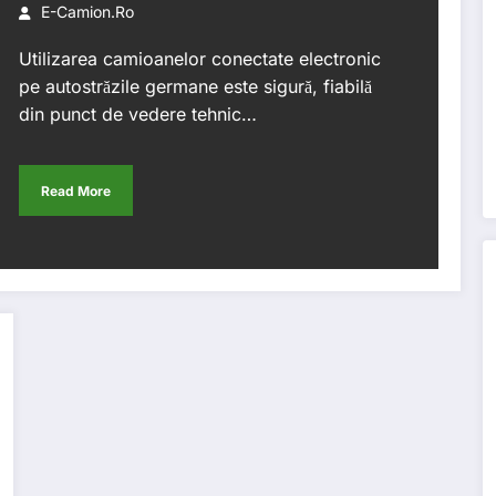
conectate în pluton
E-Camion.ro
Utilizarea camioanelor conectate electronic
pe autostrăzile germane este sigură, fiabilă
din punct de vedere tehnic…
Read More