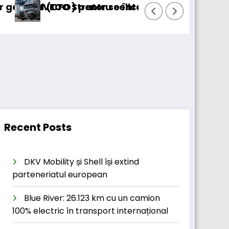
pentru cellcentric
trator se întoarce
BursaTransport/123ca
Recent Posts
DKV Mobility și Shell își extind
parteneriatul european
Blue River: 26.123 km cu un camion
100% electric în transport internațional