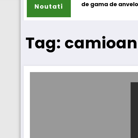
ilun își extinde gama de anvelope pentru cam
Lars 
Noutati
Tag: camioan