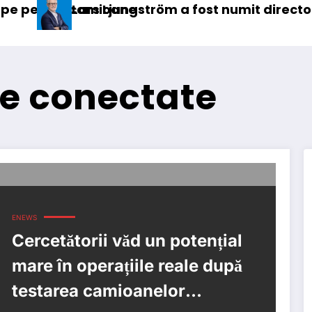
ioane
Ljungström a fost numit director general (CFO) 
IVECO S
e conectate
ENEWS
Cercetătorii văd un potențial
mare în operațiile reale după
testarea camioanelor