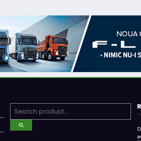
R
D
e