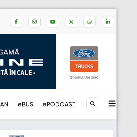
Home
camioane conectate
VAN
eBUS
ePODCAST