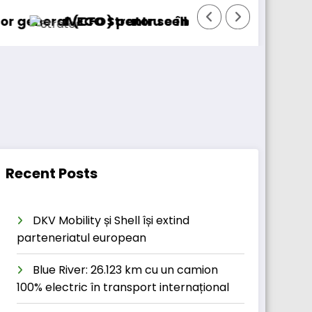
FO) pentru cellcentric
CO Strator se întoarce
BursaTransport/12
Recent Posts
DKV Mobility și Shell își extind
parteneriatul european
Blue River: 26.123 km cu un camion
100% electric în transport internațional