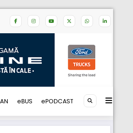
Home
BROSURA BREXIT
VAN
eBUS
ePODCAST