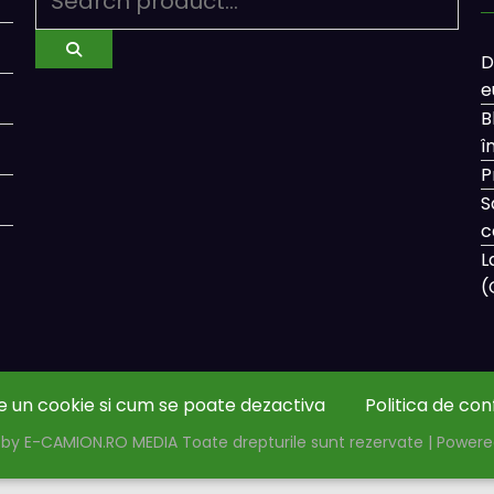
D
e
B
î
P
S
c
L
(
e un cookie si cum se poate dezactiva
Politica de con
by E-CAMION.RO MEDIA Toate drepturile sunt rezervate | Power