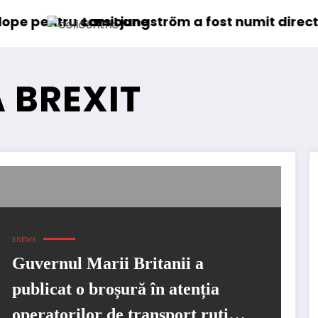
camioane
ars Ljungström a fost numit director general (C
IVE
 BREXIT
ENEWS
Guvernul Marii Britanii a
publicat o broșură în atenția
operatorilor de transport rutier