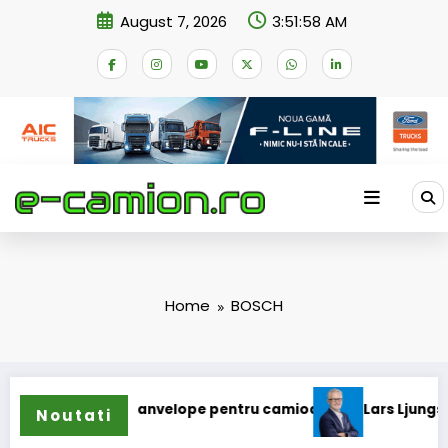
Skip
August 7, 2026
3:51:59 AM
to
content
Home
BOSCH
ma de anvelope pentru camioane
Lars Ljungström a fost nu
Noutati