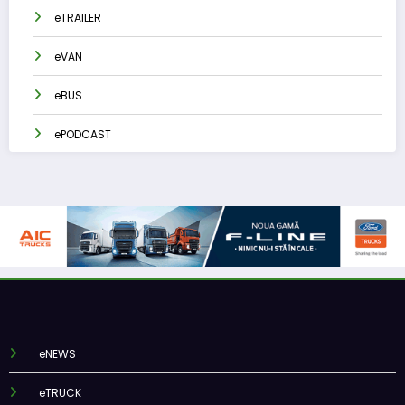
eTRAILER
eVAN
eBUS
ePODCAST
eNEWS
eTRUCK