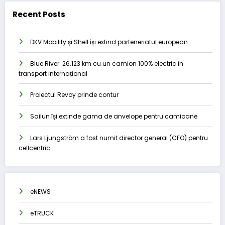
Recent Posts
DKV Mobility și Shell își extind parteneriatul european
Blue River: 26.123 km cu un camion 100% electric în
transport internațional
Proiectul Revoy prinde contur
Sailun își extinde gama de anvelope pentru camioane
Lars Ljungström a fost numit director general (CFO) pentru
cellcentric
eNEWS
eTRUCK