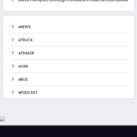
eNEWS
eTRUCK
eTRAILER
eVAN
eBUS
ePODCAST