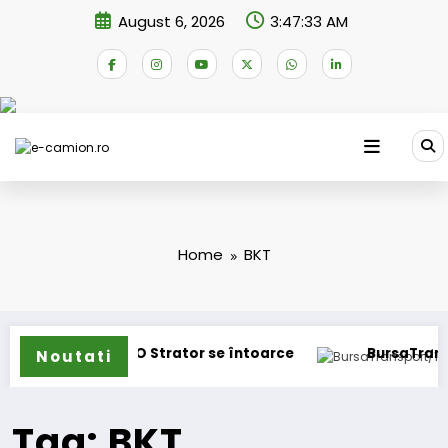
Skip
August 6, 2026
3:47:33 AM
to
content
Home
BKT
ioane
IVECO Strator se întoarce
BursaTransport/
Noutati
Tag: BKT