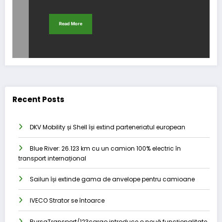
Read More
Recent Posts
DKV Mobility și Shell își extind parteneriatul european
Blue River: 26.123 km cu un camion 100% electric în
transport internațional
Sailun își extinde gama de anvelope pentru camioane
IVECO Strator se întoarce
BursaTransport/123cargo introduce o nouă funcționalitate