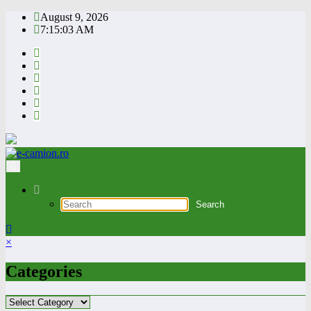
Skip
August 9, 2026
to
7:15:03 AM
content
×
Categories
Categories