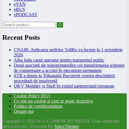
eVAN
eBUS
ePODCAST
Recent Posts
CNAIR: Aplicarea tarifelor TollRo va începe la 1 octombrie
2026
Alba Iulia caută operator pentru transportul public
Două asociații ale transportatorilor cer transformarea schemei
de compensare a accizei în mecanism permanent
STB a depus la Tribunalul București cererea deschiderii
procedurii de insolvență
DKV Mobility și Shell își extind parteneriatul european
Cookie Policy (EU)
Ce este un cookie si cum se poate dezactiva
Politica de confidentialitate
Despre noi
Copyright © 2024 by E-CAMION.RO MEDIA Toate drepturile
sunt rezervate | Powered By
SpiceThemes