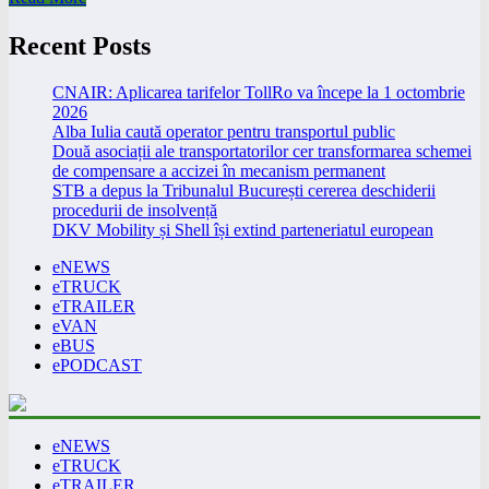
Recent Posts
CNAIR: Aplicarea tarifelor TollRo va începe la 1 octombrie
2026
Alba Iulia caută operator pentru transportul public
Două asociații ale transportatorilor cer transformarea schemei
de compensare a accizei în mecanism permanent
STB a depus la Tribunalul București cererea deschiderii
procedurii de insolvență
DKV Mobility și Shell își extind parteneriatul european
eNEWS
eTRUCK
eTRAILER
eVAN
eBUS
ePODCAST
eNEWS
eTRUCK
eTRAILER