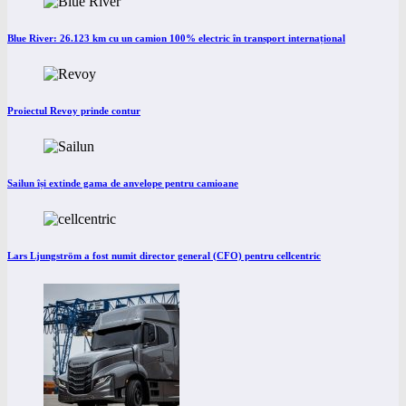
Blue River: 26.123 km cu un camion 100% electric în transport internațional
Proiectul Revoy prinde contur
Sailun își extinde gama de anvelope pentru camioane
Lars Ljungström a fost numit director general (CFO) pentru cellcentric