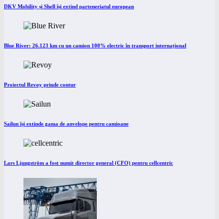
DKV Mobility și Shell își extind parteneriatul european
Blue River: 26.123 km cu un camion 100% electric în transport internațional
Proiectul Revoy prinde contur
Sailun își extinde gama de anvelope pentru camioane
Lars Ljungström a fost numit director general (CFO) pentru cellcentric