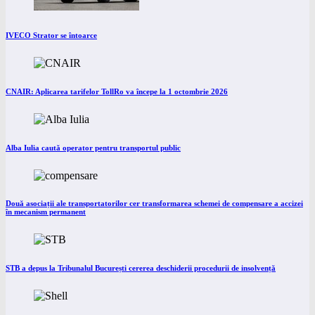
IVECO Strator se întoarce
CNAIR: Aplicarea tarifelor TollRo va începe la 1 octombrie 2026
Alba Iulia caută operator pentru transportul public
Două asociații ale transportatorilor cer transformarea schemei de compensare a accizei
în mecanism permanent
STB a depus la Tribunalul București cererea deschiderii procedurii de insolvență