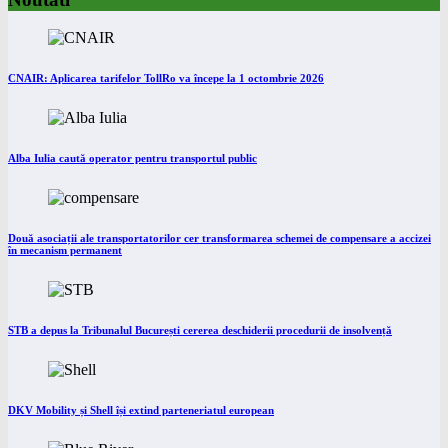
CNAIR: Aplicarea tarifelor TollRo va începe la 1 octombrie 2026
Alba Iulia caută operator pentru transportul public
Două asociații ale transportatorilor cer transformarea schemei de compensare a accizei
în mecanism permanent
STB a depus la Tribunalul București cererea deschiderii procedurii de insolvență
DKV Mobility și Shell își extind parteneriatul european