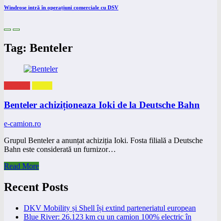
Windrose intră în operațiuni comerciale cu DSV
Tag: Benteler
eNEWS
eVAN
Benteler achiziționeaza Ioki de la Deutsche Bahn
e-camion.ro
Grupul Benteler a anunțat achiziția Ioki. Fosta filială a Deutsche
Bahn este considerată un furnizor…
Read More
Recent Posts
DKV Mobility și Shell își extind parteneriatul european
Blue River: 26.123 km cu un camion 100% electric în