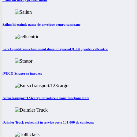
Proiectul Revoy prinde contur
Sailun își extinde gama de anvelope pentru camioane
Lars Ljungström a fost numit director general (CFO) pentru cellcentric
IVECO Strator se întoarce
BursaTransport/123cargo introduce o nouă funcționalitate
Daimler Truck recheamă în service peste 131.000 de camioane