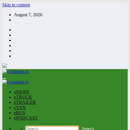
Skip to content
August 7, 2026
eNEWS
eTRUCK
eTRAILER
eVAN
eBUS
ePODCAST