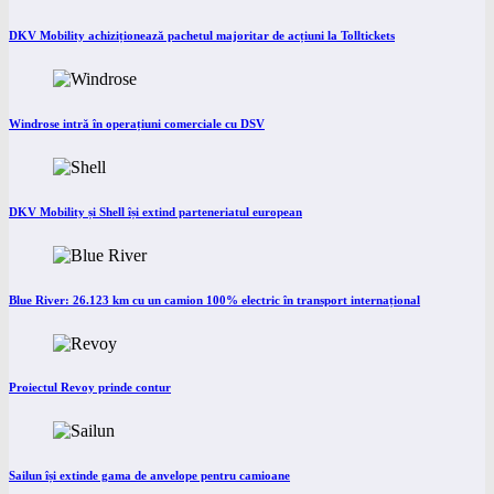
DKV Mobility achiziționează pachetul majoritar de acțiuni la Tolltickets
Windrose intră în operațiuni comerciale cu DSV
DKV Mobility și Shell își extind parteneriatul european
Blue River: 26.123 km cu un camion 100% electric în transport internațional
Proiectul Revoy prinde contur
Sailun își extinde gama de anvelope pentru camioane