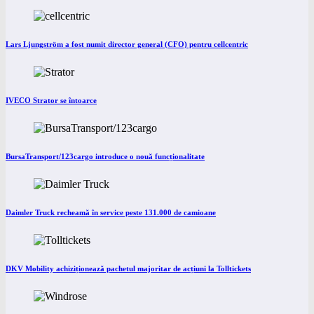
Lars Ljungström a fost numit director general (CFO) pentru cellcentric
IVECO Strator se întoarce
BursaTransport/123cargo introduce o nouă funcționalitate
Daimler Truck recheamă în service peste 131.000 de camioane
DKV Mobility achiziționează pachetul majoritar de acțiuni la Tolltickets