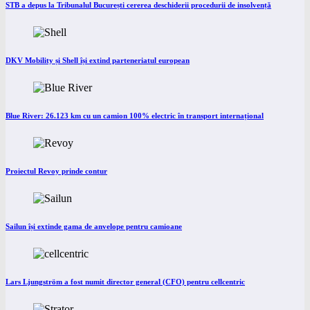
STB a depus la Tribunalul București cererea deschiderii procedurii de insolvență
DKV Mobility și Shell își extind parteneriatul european
Blue River: 26.123 km cu un camion 100% electric în transport internațional
Proiectul Revoy prinde contur
Sailun își extinde gama de anvelope pentru camioane
Lars Ljungström a fost numit director general (CFO) pentru cellcentric