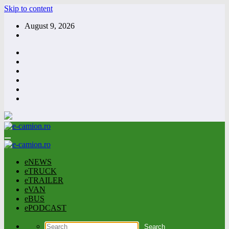
Skip to content
August 9, 2026
eNEWS
eTRUCK
eTRAILER
eVAN
eBUS
ePODCAST