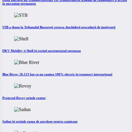
Două asociații ale transportatorilor cer transformarea schemei de compensare a accizei
în mecanism permanent
STB a depus la Tribunalul București cererea deschiderii procedurii de insolvență
DKV Mobility și Shell își extind parteneriatul european
Blue River: 26.123 km cu un camion 100% electric în transport internațional
Proiectul Revoy prinde contur
Sailun își extinde gama de anvelope pentru camioane