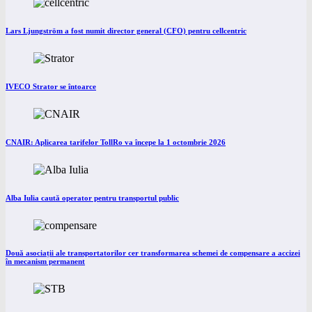
Lars Ljungström a fost numit director general (CFO) pentru cellcentric
IVECO Strator se întoarce
CNAIR: Aplicarea tarifelor TollRo va începe la 1 octombrie 2026
Alba Iulia caută operator pentru transportul public
Două asociații ale transportatorilor cer transformarea schemei de compensare a accizei
în mecanism permanent