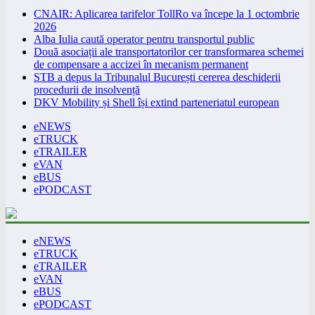
CNAIR: Aplicarea tarifelor TollRo va începe la 1 octombrie
2026
Alba Iulia caută operator pentru transportul public
Două asociații ale transportatorilor cer transformarea schemei
de compensare a accizei în mecanism permanent
STB a depus la Tribunalul București cererea deschiderii
procedurii de insolvență
DKV Mobility și Shell își extind parteneriatul european
eNEWS
eTRUCK
eTRAILER
eVAN
eBUS
ePODCAST
eNEWS
eTRUCK
eTRAILER
eVAN
eBUS
ePODCAST