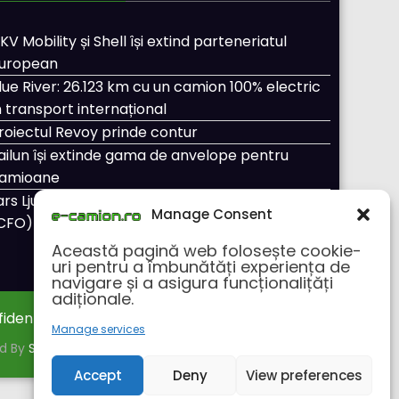
KV Mobility și Shell își extind parteneriatul
uropean
lue River: 26.123 km cu un camion 100% electric
n transport internațional
roiectul Revoy prinde contur
ailun își extinde gama de anvelope pentru
amioane
ars Ljungström a fost numit director general
Manage Consent
CFO) pentru cellcentric
Această pagină web folosește cookie-
uri pentru a îmbunătăți experiența de
navigare și a asigura funcționalițăți
adiționale.
fidentialitate
Despre noi
Manage services
ed By
SpiceThemes
Accept
Deny
View preferences