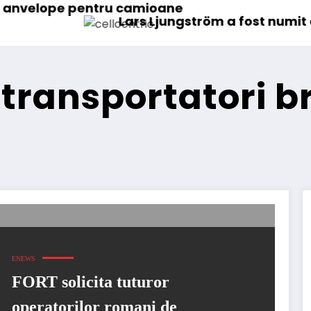
ru camioane
Lars Ljungström a fost numit director general
 transportatori b
ENEWS
FORT solicita tuturor
operatorilor romani de