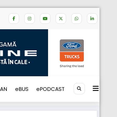
ciatii transportatori bruxelles protest
VAN
eBUS
ePODCAST