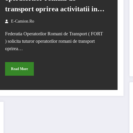
transport oprirea activitatii in
data de 10.01.2019
E-Camion.ro
Federatia Operatorilor Romani de Transport ( FORT
) solicita tuturor operatorilor romani de transport
oprirea…
Read More