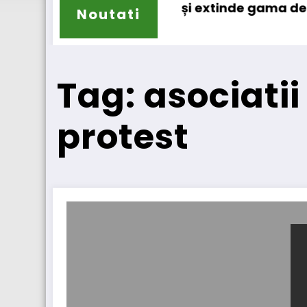
Sailun își extinde gama de anvelope pent
Noutati
Tag: asociatii
protest