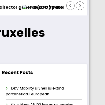
BursaTranspor
 (CFO) pentru cellcentric
IVECO Strator se întoarce
ruxelles
Recent Posts
DKV Mobility și Shell își extind
parteneriatul european
Blue River: 26.123 km cu un camion