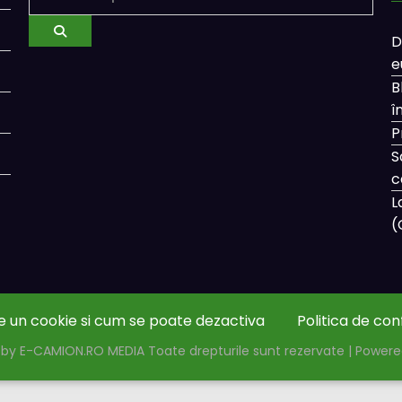
D
e
B
î
P
S
c
L
(
e un cookie si cum se poate dezactiva
Politica de con
by E-CAMION.RO MEDIA Toate drepturile sunt rezervate | Power