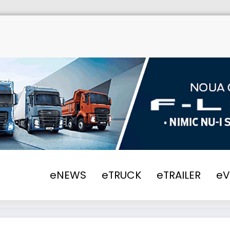
Home
aso
eNEWS
eTRUCK
eTRAILER
e