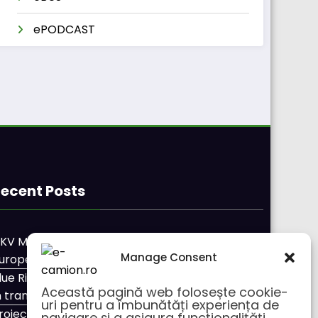
ePODCAST
ecent Posts
KV Mobility și Shell își extind parteneriatul
Manage Consent
uropean
lue River: 26.123 km cu un camion 100% electric
Această pagină web folosește cookie-
n transport internațional
uri pentru a îmbunătăți experiența de
roiectul Revoy prinde contur
navigare și a asigura funcționalițăți