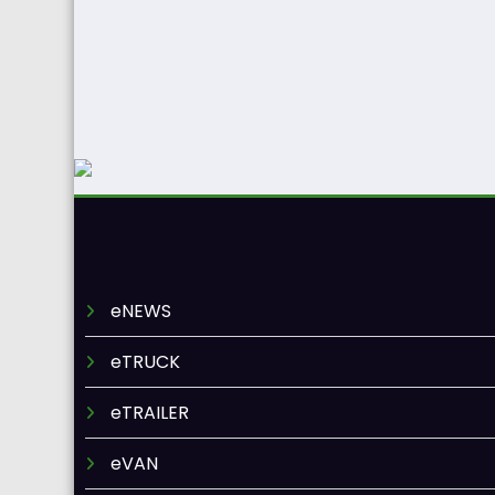
eNEWS
eTRUCK
eTRAILER
eVAN