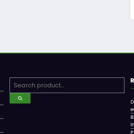
R
D
e
B
î
P