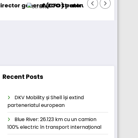
eral (CFO) pentru cellcentric
IVECO Strator se întoarce
BursaTrans
Recent Posts
DKV Mobility și Shell își extind
parteneriatul european
Blue River: 26.123 km cu un camion
100% electric în transport internațional