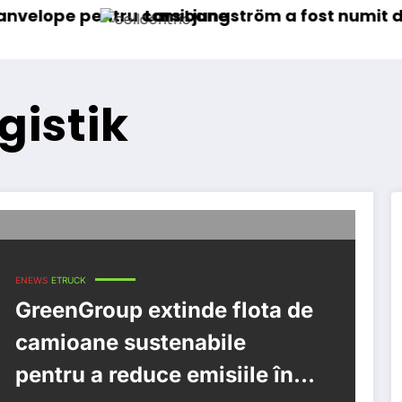
pentru camioane
Lars Ljungström a fost numit director gen
gistik
ENEWS
ETRUCK
GreenGroup extinde flota de
camioane sustenabile
pentru a reduce emisiile în