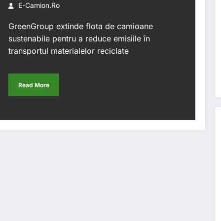
transportul materialelor
E-Camion.ro
reciclate
GreenGroup extinde flota de camioane
sustenabile pentru a reduce emisiile în
transportul materialelor reciclate
Read More