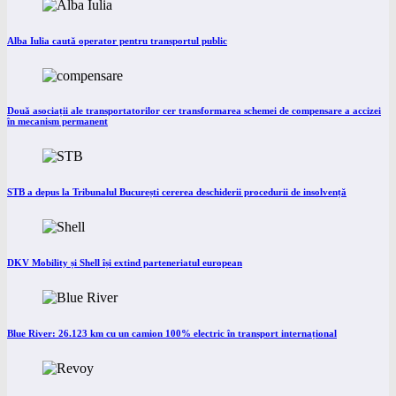
Alba Iulia caută operator pentru transportul public
Două asociații ale transportatorilor cer transformarea schemei de compensare a accizei
în mecanism permanent
STB a depus la Tribunalul București cererea deschiderii procedurii de insolvență
DKV Mobility și Shell își extind parteneriatul european
Blue River: 26.123 km cu un camion 100% electric în transport internațional