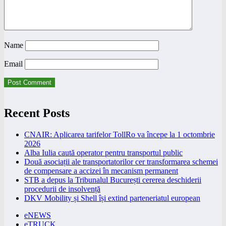
Name
Email
Recent Posts
CNAIR: Aplicarea tarifelor TollRo va începe la 1 octombrie
2026
Alba Iulia caută operator pentru transportul public
Două asociații ale transportatorilor cer transformarea schemei
de compensare a accizei în mecanism permanent
STB a depus la Tribunalul București cererea deschiderii
procedurii de insolvență
DKV Mobility și Shell își extind parteneriatul european
eNEWS
eTRUCK