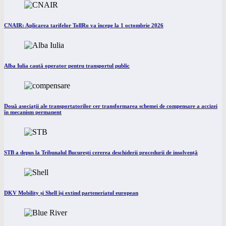
CNAIR: Aplicarea tarifelor TollRo va începe la 1 octombrie 2026
Alba Iulia caută operator pentru transportul public
Două asociații ale transportatorilor cer transformarea schemei de compensare a accizei
în mecanism permanent
STB a depus la Tribunalul București cererea deschiderii procedurii de insolvență
DKV Mobility și Shell își extind parteneriatul european