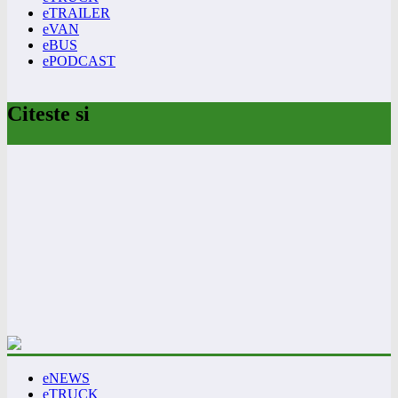
eTRAILER
eVAN
eBUS
ePODCAST
Citeste si
eNEWS
eTRUCK