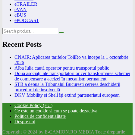
eTRAILER
eVAN
eBUS
ePODCAST
Recent Posts
CNAIR: Aplicarea tarifelor TollRo va începe la 1 octombrie
2026
Alba Iulia caută operator pentru transportul public
Două asociații ale transportatorilor cer transformarea schemei
de compensare a accizei în mecanism permanent
STB a depus la Tribunalul București cererea deschiderii
procedurii de insolvență
DKV Mobility și Shell își extind parteneriatul european
Cookie Policy (EU)
Ce este un cookie si cum se poate dezactiva
Politica de confidentialitate
Despre noi
Copyright © 2024 by E-CAMION.RO MEDIA Toate drepturile