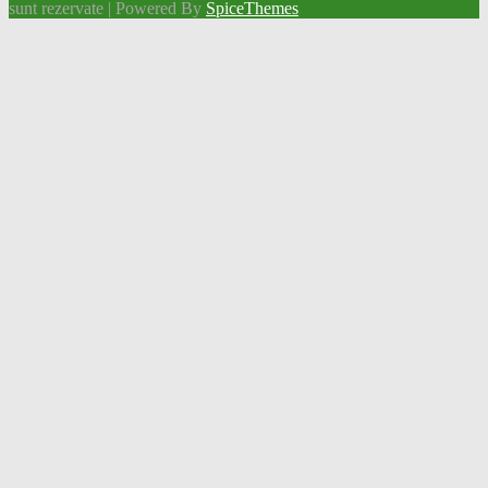
sunt rezervate | Powered By
SpiceThemes