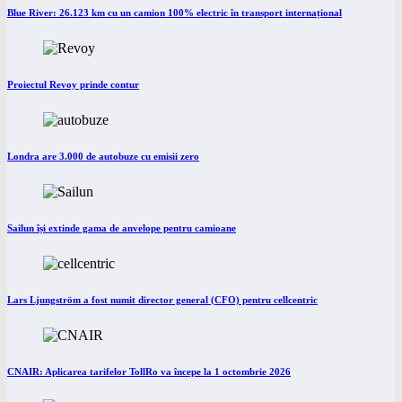
Blue River: 26.123 km cu un camion 100% electric în transport internațional
Proiectul Revoy prinde contur
Londra are 3.000 de autobuze cu emisii zero
Sailun își extinde gama de anvelope pentru camioane
Lars Ljungström a fost numit director general (CFO) pentru cellcentric
CNAIR: Aplicarea tarifelor TollRo va începe la 1 octombrie 2026