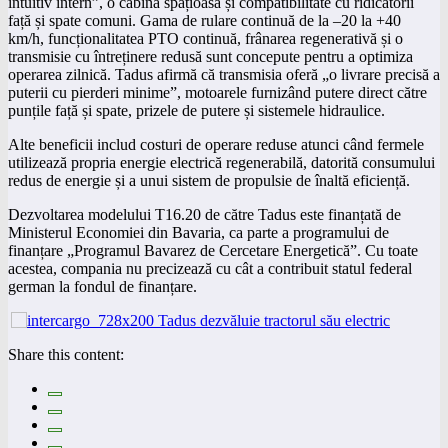
intuitiv intern”, o cabină spațioasă și compatibilitate cu ridicătorii
față și spate comuni. Gama de rulare continuă de la –20 la +40
km/h, funcționalitatea PTO continuă, frânarea regenerativă și o
transmisie cu întreținere redusă sunt concepute pentru a optimiza
operarea zilnică. Tadus afirmă că transmisia oferă „o livrare precisă a
puterii cu pierderi minime”, motoarele furnizând putere direct către
punțile față și spate, prizele de putere și sistemele hidraulice.
Alte beneficii includ costuri de operare reduse atunci când fermele
utilizează propria energie electrică regenerabilă, datorită consumului
redus de energie și a unui sistem de propulsie de înaltă eficiență.
Dezvoltarea modelului T16.20 de către Tadus este finanțată de
Ministerul Economiei din Bavaria, ca parte a programului de
finanțare „Programul Bavarez de Cercetare Energetică”. Cu toate
acestea, compania nu precizează cu cât a contribuit statul federal
german la fondul de finanțare.
Share this content: