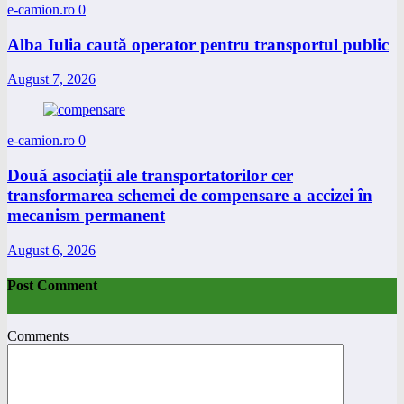
e-camion.ro
0
Alba Iulia caută operator pentru transportul public
August 7, 2026
e-camion.ro
0
Două asociații ale transportatorilor cer
transformarea schemei de compensare a accizei în
mecanism permanent
August 6, 2026
Post Comment
Comments