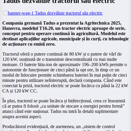
Tadus dezvăluie tractorul său electric
Compania germană Tadus a prezentat la Agritechnica 2025,
Hanovra, modelul T16.20, un tractor electric aproape de serie,
conceput pentru operare continuă în agricultură. Modelul este
destinat aplicațiilor agricole, municipale și în curți, cu tehnologie
de acționare cu emisii zero.
Tractorul oferă o putere continuă de 80 kW și o putere de vârf de
120 kW, susținută de o transmisie descentralizată cu mai multe
motoare. O baterie litiu-ion de aproximativ 196–200 kWh permite o
autonomie de funcționare de cinci până la opt ore, în timp ce un
modul de înlocuire permite schimbarea bateriei în mai puțin de cinci
minute pentru utilizare neîntreruptă, declară compania. Când este
conectat la priză, tractorul electric se poate încărca cu până la 22 kW
CA și 120 kW CC.
În plus, tractorul se poate încărca și bidirecțional, ceea ce înseamnă
că ar putea fi folosit „ca unitate de stocare a energiei pentru fermă”
atunci când este staționar. Tadus nu intră în detalii suplimentare
asupra acestui aspect.
Producătorul evidențiază, de asemenea, un „sistem de control