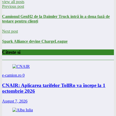
view all posts
Previous post
Camionul GenH2 de la Daimler Truck intră în a doua fază de
testare pentru clienți
Next post
Spark Alliance devine ChargeLeague
Citeste si
e-camion.ro
0
CNAIR: Aplicarea tarifelor TollRo va începe la 1
octombrie 2026
August 7, 2026