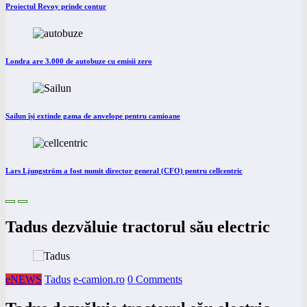
Proiectul Revoy prinde contur
Londra are 3.000 de autobuze cu emisii zero
Sailun își extinde gama de anvelope pentru camioane
Lars Ljungström a fost numit director general (CFO) pentru cellcentric
Tadus dezvăluie tractorul său electric
eNEWS
Tadus
e-camion.ro
0 Comments