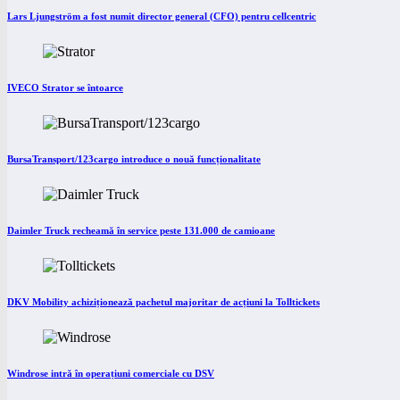
Lars Ljungström a fost numit director general (CFO) pentru cellcentric
IVECO Strator se întoarce
BursaTransport/123cargo introduce o nouă funcționalitate
Daimler Truck recheamă în service peste 131.000 de camioane
DKV Mobility achiziționează pachetul majoritar de acțiuni la Tolltickets
Windrose intră în operațiuni comerciale cu DSV