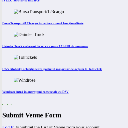
IVECO Strator se întoarce
BursaTransport/123cargo introduce o nouă funcționalitate
Daimler Truck recheamă în service peste 131.000 de camioane
DKV Mobility achiziționează pachetul majoritar de acțiuni la Tolltickets
Windrose intră în operațiuni comerciale cu DSV
Submit Venue Form
Log In
to Submit the List of Venue from your account.