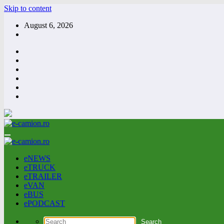
Skip to content
August 6, 2026
eNEWS
eTRUCK
eTRAILER
eVAN
eBUS
ePODCAST