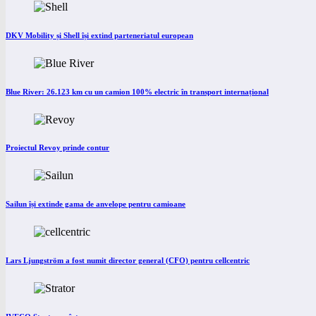
DKV Mobility și Shell își extind parteneriatul european
Blue River: 26.123 km cu un camion 100% electric în transport internațional
Proiectul Revoy prinde contur
Sailun își extinde gama de anvelope pentru camioane
Lars Ljungström a fost numit director general (CFO) pentru cellcentric