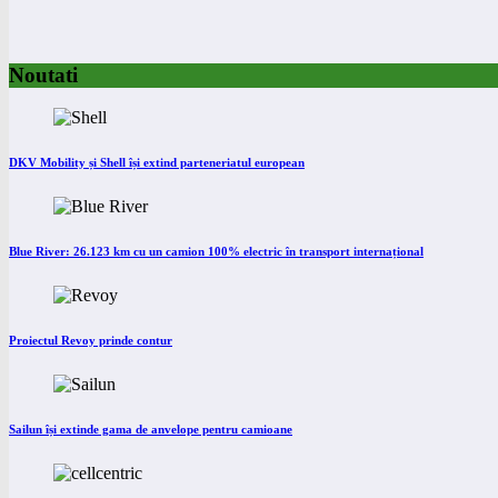
Noutati
DKV Mobility și Shell își extind parteneriatul european
Blue River: 26.123 km cu un camion 100% electric în transport internațional
Proiectul Revoy prinde contur
Sailun își extinde gama de anvelope pentru camioane