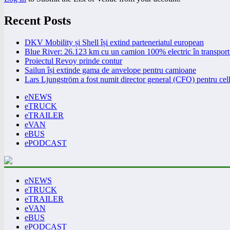
Recent Posts
DKV Mobility și Shell își extind parteneriatul european
Blue River: 26.123 km cu un camion 100% electric în transport 
Proiectul Revoy prinde contur
Sailun își extinde gama de anvelope pentru camioane
Lars Ljungström a fost numit director general (CFO) pentru cell
eNEWS
eTRUCK
eTRAILER
eVAN
eBUS
ePODCAST
eNEWS
eTRUCK
eTRAILER
eVAN
eBUS
ePODCAST